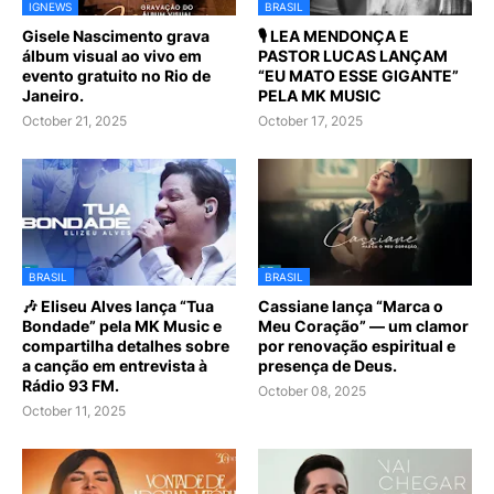
IGNEWS
BRASIL
Gisele Nascimento grava
🎙️ LEA MENDONÇA E
álbum visual ao vivo em
PASTOR LUCAS LANÇAM
evento gratuito no Rio de
“EU MATO ESSE GIGANTE”
Janeiro.
PELA MK MUSIC
October 21, 2025
October 17, 2025
BRASIL
BRASIL
🎶 Eliseu Alves lança “Tua
Cassiane lança “Marca o
Bondade” pela MK Music e
Meu Coração” — um clamor
compartilha detalhes sobre
por renovação espiritual e
a canção em entrevista à
presença de Deus.
Rádio 93 FM.
October 08, 2025
October 11, 2025