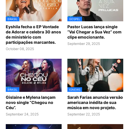
BRASIL
GOSPEL
Eyshila fecha o EP Vontade
Pastor Lucas lança single
de Adorar e celebra 30 anos
“Vai Chegar a Sua Vez” com
de ministério com
clipe emocionante.
participações marcantes.
September 29, 2025
October 08, 2025
BRASIL
IGNEWS
Gislaine e Mylena lançam
Sarah Farias anuncia versão
novo single “Chegou no
americana inédita de sua
Céu”.
música em novo projeto.
September 24, 2025
September 22, 2025