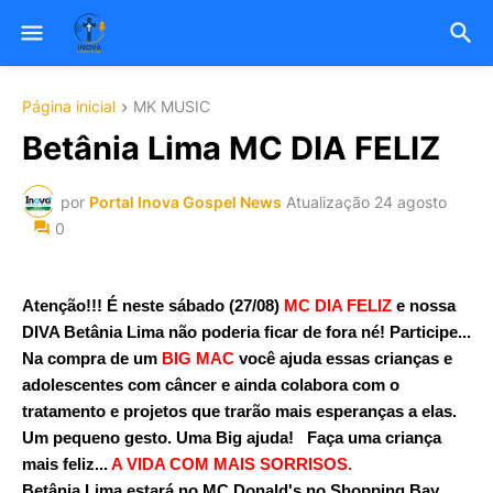
Página inicial
MK MUSIC
Betânia Lima MC DIA FELIZ
por
Portal Inova Gospel News
Atualização
24 agosto
0
Atenção!!! É neste sábado (27/08)
MC DIA FELIZ
e nossa
DIVA Betânia Lima não poderia ficar de fora né! Participe...
Na compra de um
BIG MAC
você ajuda essas crianças e
adolescentes com câncer e ainda colabora com o
tratamento e projetos que trarão mais esperanças a elas.
Um pequeno gesto. Uma Big ajuda! Faça uma criança
mais feliz...
A VIDA COM MAIS SORRISOS.
Betânia Lima estará no MC Donald's no Shopping Bay