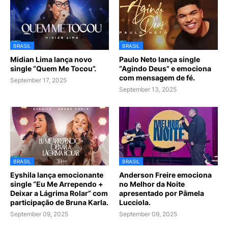
BRASIL
BRASIL
Midian Lima lança novo
Paulo Neto lança single
single “Quem Me Tocou”.
“Agindo Deus” e emociona
com mensagem de fé.
September 17, 2025
September 13, 2025
BRASIL
BRASIL
Eyshila lança emocionante
Anderson Freire emociona
single “Eu Me Arrependo +
no Melhor da Noite
Deixar a Lágrima Rolar” com
apresentado por Pâmela
participação de Bruna Karla.
Lucciola.
September 09, 2025
September 09, 2025