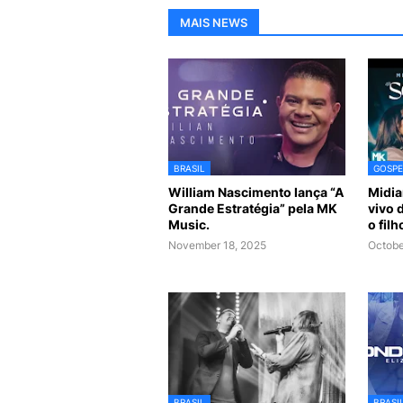
MAIS NEWS
BRASIL
GOSPE
William Nascimento lança “A
Midia
Grande Estratégia” pela MK
vivo 
Music.
o fil
November 18, 2025
Octobe
BRASIL
BRASI