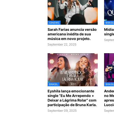
IGNEWS
BRASI
Sarah Farias anuncia versão
Midia
americana inédita de sua
singl
música em novo projeto.
Septem
September 22, 2025
BRASIL
BRASI
Eyshila lança emocionante
Ander
single “Eu Me Arrependo +
no Me
Deixar a Lágrima Rolar” com
apres
participação de Bruna Karla.
Lucci
September 09, 2025
Septem