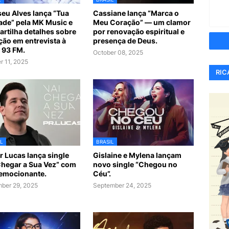
iseu Alves lança “Tua
Cassiane lança “Marca o
de” pela MK Music e
Meu Coração” — um clamor
rtilha detalhes sobre
por renovação espiritual e
ção em entrevista à
presença de Deus.
 93 FM.
October 08, 2025
r 11, 2025
RIC
L
BRASIL
r Lucas lança single
Gislaine e Mylena lançam
Chegar a Sua Vez” com
novo single “Chegou no
 emocionante.
Céu”.
ber 29, 2025
September 24, 2025