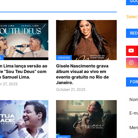
GOO
Selec
RED
L
IGNEWS
n Lima lança versão ao
Gisele Nascimento grava
de “Sou Teu Deus” com
álbum visual ao vivo em
ho Samuel Lima.
evento gratuito no Rio de
FOR
Janeiro.
r 27, 2025
October 21, 2025
L
BRASIL