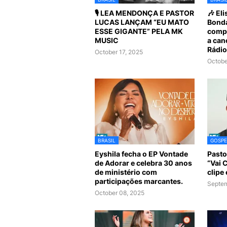
🎙️ LEA MENDONÇA E PASTOR
🎶 El
LUCAS LANÇAM “EU MATO
Bonda
ESSE GIGANTE” PELA MK
compa
MUSIC
a can
Rádio
October 17, 2025
Octobe
BRASIL
GOSPE
Eyshila fecha o EP Vontade
Pasto
de Adorar e celebra 30 anos
“Vai 
de ministério com
clipe
participações marcantes.
Septem
October 08, 2025