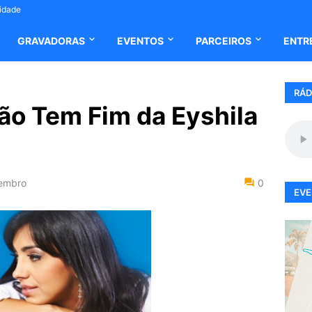
cidade
GRAVADORAS
EVENTOS
PARCEIROS
ENTR
RÁD
o Tem Fim da Eyshila
embro
0
EVE