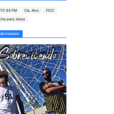
TO 93 FM
Cia. Alvo
FICC
cha para Jesus
REVIVENDO