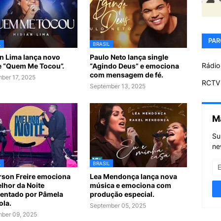
PAR
L
BRASIL
n Lima lança novo
Paulo Neto lança single
Rádio
e “Quem Me Tocou”.
“Agindo Deus” e emociona
com mensagem de fé.
ber 17, 2025
RCTV 
September 13, 2025
M
Su
ne
L
BRASIL
son Freire emociona
Lea Mendonça lança nova
lhor da Noite
música e emociona com
entado por Pâmela
produção especial.
ola.
September 05, 2025
ber 09, 2025