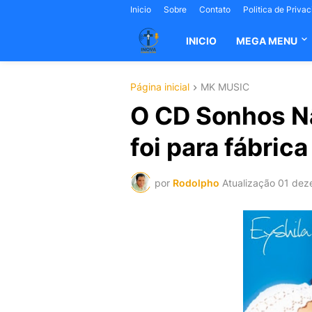
Inicio
Sobre
Contato
Politica de Priva
INICIO
MEGA MENU
Página inicial
MK MUSIC
O CD Sonhos Nã
foi para fábrica
por
Rodolpho
Atualização
01 dez