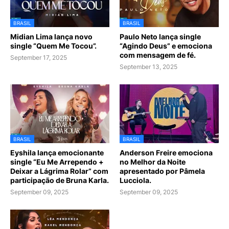
BRASIL
BRASIL
Midian Lima lança novo
Paulo Neto lança single
single “Quem Me Tocou”.
“Agindo Deus” e emociona
com mensagem de fé.
September 17, 2025
September 13, 2025
BRASIL
BRASIL
Eyshila lança emocionante
Anderson Freire emociona
single “Eu Me Arrependo +
no Melhor da Noite
Deixar a Lágrima Rolar” com
apresentado por Pâmela
participação de Bruna Karla.
Lucciola.
September 09, 2025
September 09, 2025