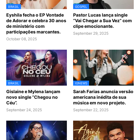
BRASIL
GOSPEL
Eyshila fecha o EP Vontade
Pastor Lucas lança single
de Adorar e celebra 30 anos
“Vai Chegar a Sua Vez” com
de ministério com
clipe emocionante.
participações marcantes.
September 29, 2025
October 08, 2025
BRASIL
IGNEWS
Gislaine e Mylena lançam
Sarah Farias anuncia versão
novo single “Chegou no
americana inédita de sua
Céu”.
música em novo projeto.
September 24, 2025
September 22, 2025