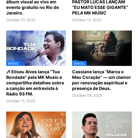
álbum visual ao vivo em
PASTOR LUCAS LANÇAM
evento gratuito no Rio de
“EU MATO ESSE GIGANTE”
Janeiro.
PELA MK MUSIC
October 21, 2025
October 17, 2025
BRASIL
BRASIL
🎶 Eliseu Alves lança “Tua
Cassiane lança “Marca o
Bondade” pela MK Music e
Meu Coração” — um clamor
compartilha detalhes sobre
por renovação espiritual e
a canção em entrevista à
presença de Deus.
Rádio 93 FM.
October 08, 2025
October 11, 2025