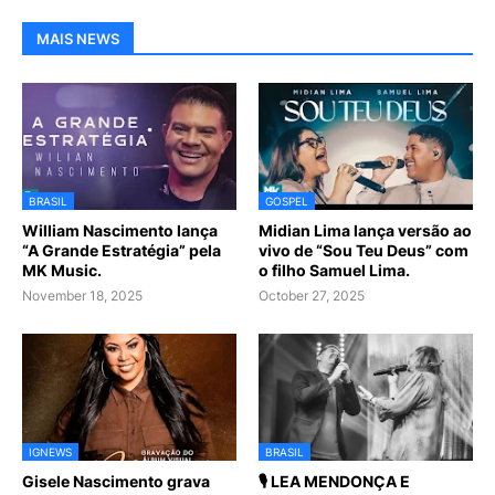
MAIS NEWS
BRASIL
GOSPEL
William Nascimento lança
Midian Lima lança versão ao
“A Grande Estratégia” pela
vivo de “Sou Teu Deus” com
MK Music.
o filho Samuel Lima.
November 18, 2025
October 27, 2025
IGNEWS
BRASIL
Gisele Nascimento grava
🎙️ LEA MENDONÇA E