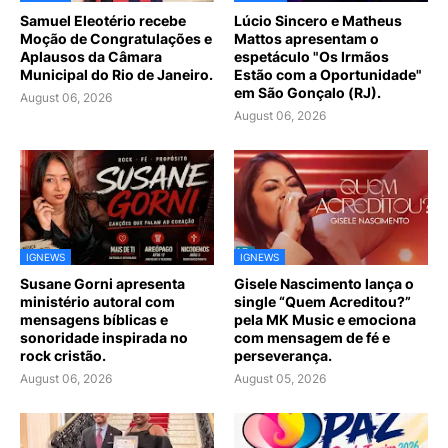
Samuel Eleotério recebe
Lúcio Sincero e Matheus
Moção de Congratulações e
Mattos apresentam o
Aplausos da Câmara
espetáculo "Os Irmãos
Municipal do Rio de Janeiro.
Estão com a Oportunidade"
em São Gonçalo (RJ).
August 06, 2026
August 06, 2026
IGNEWS
IGNEWS
Susane Gorni apresenta
Gisele Nascimento lança o
ministério autoral com
single “Quem Acreditou?”
mensagens bíblicas e
pela MK Music e emociona
sonoridade inspirada no
com mensagem de fé e
rock cristão.
perseverança.
August 06, 2026
August 05, 2026