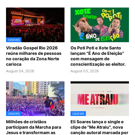
IGNEWS
Viradão Gospel Rio 2026
Os Poti Poti e Xote Santo
reúne milhares de pessoas
lançam "É Ano de Eleição"
no coração da Zona Norte
com mensagem de
carioca
conscientização ao eleitor.
August 04, 2026
August 03, 2026
IGNEWS
IGNEWS
Milhões de cristãos
Eli Soares lança o single e
participam da Marcha para
clipe de "Me Atraiu", nova
Jesus e transformam as
canção autoral marcada por