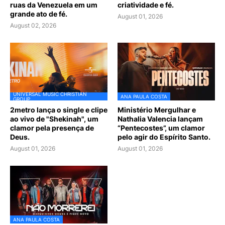
ruas da Venezuela em um
criatividade e fé.
grande ato de fé.
August 01, 2026
August 02, 2026
UNIVERSAL MUSIC CHRISTIAN
ANA PAULA COSTA
GROUP
2metro lança o single e clipe
Ministério Mergulhar e
ao vivo de "Shekinah", um
Nathalia Valencia lançam
clamor pela presença de
“Pentecostes”, um clamor
Deus.
pelo agir do Espírito Santo.
August 01, 2026
August 01, 2026
ANA PAULA COSTA