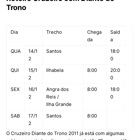
Trono
Dia
Trecho
Chega
Saíd
da
a
QUA
14/1
Santos
18:0
2
0
QUI
15/1
Ilhabela
8:00
20:0
2
0
SEX
16/1
Angra dos
8:00
18:0
2
Reis /
0
Ilha Grande
SAB
17/1
Santos
8:00
2
O Cruzeiro Diante do Trono 2011 já está com algumas