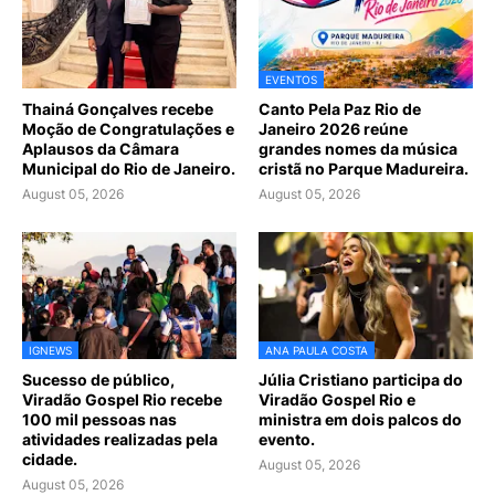
EVENTOS
Thainá Gonçalves recebe
Canto Pela Paz Rio de
Moção de Congratulações e
Janeiro 2026 reúne
Aplausos da Câmara
grandes nomes da música
Municipal do Rio de Janeiro.
cristã no Parque Madureira.
August 05, 2026
August 05, 2026
IGNEWS
ANA PAULA COSTA
Sucesso de público,
Júlia Cristiano participa do
Viradão Gospel Rio recebe
Viradão Gospel Rio e
100 mil pessoas nas
ministra em dois palcos do
atividades realizadas pela
evento.
cidade.
August 05, 2026
August 05, 2026