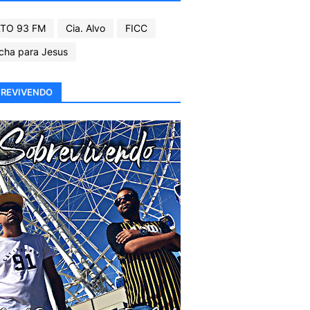
TO 93 FM
Cia. Alvo
FICC
cha para Jesus
REVIVENDO