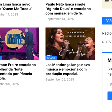
n Lima lança novo
Paulo Neto lança single
e “Quem Me Tocou”.
“Agindo Deus” e emociona
com mensagem de fé.
ber 17, 2025
September 13, 2025
PAR
Rádio
RCTV 
L
BRASIL
M
son Freire emociona
Lea Mendonça lança nova
Su
lhor da Noite
música e emociona com
entado por Pâmela
produção especial.
ne
ola.
September 05, 2025
ber 09, 2025