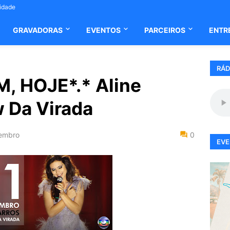
cidade
GRAVADORAS
EVENTOS
PARCEIROS
ENTR
RÁD
, HOJE*.* Aline
 Da Virada
embro
0
EVE