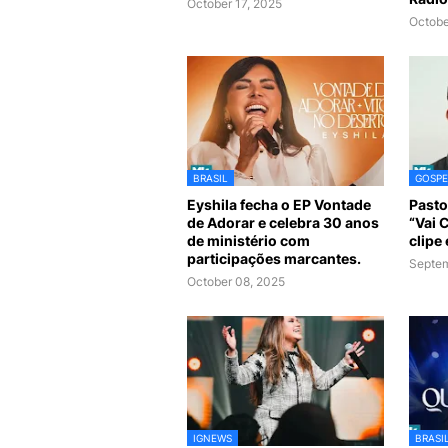
October 17, 2025
Octobe
BRASIL
GOSPE
Eyshila fecha o EP Vontade
Pasto
de Adorar e celebra 30 anos
“Vai 
de ministério com
clipe
participações marcantes.
Septem
October 08, 2025
IGNEWS
BRASI