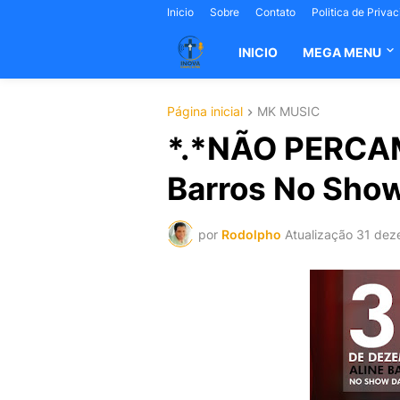
Inicio
Sobre
Contato
Politica de Priva
INICIO
MEGA MENU
Página inicial
MK MUSIC
*.*NÃO PERCAM
Barros No Show
por
Rodolpho
Atualização
31 dez