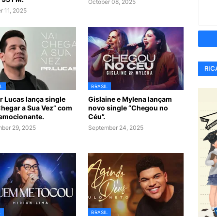
October 08, 2025
r 11, 2025
RIC
L
BRASIL
r Lucas lança single
Gislaine e Mylena lançam
Chegar a Sua Vez” com
novo single “Chegou no
 emocionante.
Céu”.
ber 29, 2025
September 24, 2025
L
BRASIL