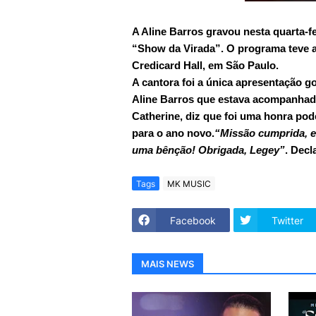
A Aline Barros gravou nesta quarta-fe
“Show da Virada”. O programa teve a
Credicard Hall, em São Paulo.
A cantora foi a única apresentação g
Aline Barros que estava acompanhad
Catherine, diz que foi uma honra pode
para o ano novo.
“Missão cumprida, es
uma bênção! Obrigada, Legey”
. Decl
Tags
MK MUSIC
Facebook
Twitter
MAIS NEWS