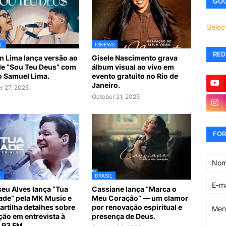
GOO
Selec
L
IGNEWS
RED
n Lima lança versão ao
Gisele Nascimento grava
de “Sou Teu Deus” com
álbum visual ao vivo em
ho Samuel Lima.
evento gratuito no Rio de
Janeiro.
r 27, 2025
October 21, 2025
FOR
L
BRASIL
iseu Alves lança “Tua
Cassiane lança “Marca o
de” pela MK Music e
Meu Coração” — um clamor
rtilha detalhes sobre
por renovação espiritual e
ção em entrevista à
presença de Deus.
 93 FM.