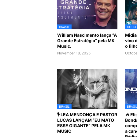
BRASIL
GOSPE
William Nascimento lança “A
Midia
Grande Estratégia” pela MK
vivo 
Music.
o fil
November 18, 2025
Octobe
BRASIL
BRASI
🎙️ LEA MENDONÇA E PASTOR
🎶 El
LUCAS LANÇAM “EU MATO
Bonda
ESSE GIGANTE” PELA MK
compa
MUSIC
a can
Rádio