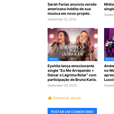
Sarah Farias anuncia versão
Midia
americana inédita de sua
singl
música em novo projeto.
Septem
September 22, 2025
BRASIL
BRASI
Eyshila lança emocionante
Ander
single “Eu Me Arrependo +
no Me
Deixar a Lágrima Rolar” com
apres
participação de Bruna Karla.
Lucci
September 09, 2025
Septem
Denunciar abuso
POSTAR UM COMENTÁRIO