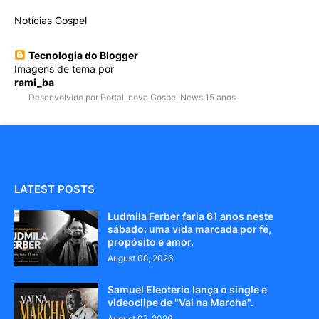
Notícias Gospel
Tecnologia do Blogger
Imagens de tema por
rami_ba
Desenvolvido por Portal Inova Gospel News 15 anos
LATEST POSTS
Ludmila Ferber faria 61 anos neste
sábado: uma vida marcada por fé,
propósito e amor.
August 08, 2026
Samuel Eleoterio lança o single e
videoclipe de "Vai na Marcha".
August 07, 2026