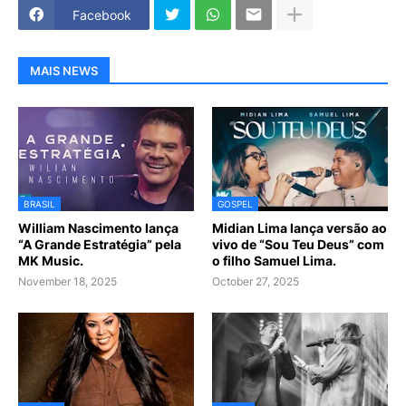
Facebook
MAIS NEWS
BRASIL
GOSPEL
William Nascimento lança
Midian Lima lança versão ao
“A Grande Estratégia” pela
vivo de “Sou Teu Deus” com
MK Music.
o filho Samuel Lima.
November 18, 2025
October 27, 2025