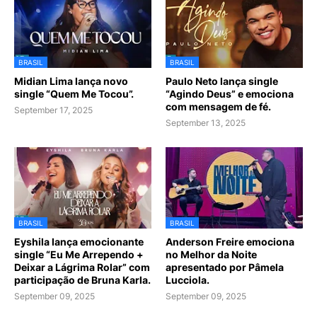
BRASIL
BRASIL
Midian Lima lança novo
Paulo Neto lança single
single “Quem Me Tocou”.
“Agindo Deus” e emociona
com mensagem de fé.
September 17, 2025
September 13, 2025
BRASIL
BRASIL
Eyshila lança emocionante
Anderson Freire emociona
single “Eu Me Arrependo +
no Melhor da Noite
Deixar a Lágrima Rolar” com
apresentado por Pâmela
participação de Bruna Karla.
Lucciola.
September 09, 2025
September 09, 2025