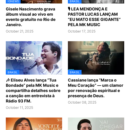
IGNEWS
BRASIL
Gisele Nascimento grava
🎙️ LEA MENDONÇA E
álbum visual ao vivo em
PASTOR LUCAS LANÇAM
evento gratuito no Rio de
“EU MATO ESSE GIGANTE”
Janeiro.
PELA MK MUSIC
October 21, 2025
October 17, 2025
BRASIL
BRASIL
🎶 Eliseu Alves lança “Tua
Cassiane lança “Marca o
Bondade” pela MK Music e
Meu Coração” — um clamor
compartilha detalhes sobre
por renovação espiritual e
a canção em entrevista à
presença de Deus.
Rádio 93 FM.
October 08, 2025
October 11, 2025