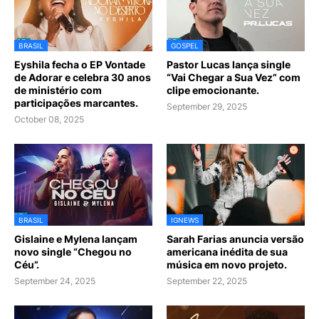
BRASIL
GOSPEL
Eyshila fecha o EP Vontade
Pastor Lucas lança single
de Adorar e celebra 30 anos
“Vai Chegar a Sua Vez” com
de ministério com
clipe emocionante.
participações marcantes.
September 29, 2025
October 08, 2025
BRASIL
IGNEWS
Gislaine e Mylena lançam
Sarah Farias anuncia versão
novo single “Chegou no
americana inédita de sua
Céu”.
música em novo projeto.
September 24, 2025
September 22, 2025