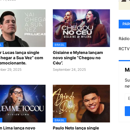
PAR
Rádio
L
BRASIL
RCTV 
r Lucas lança single
Gislaine e Mylena lançam
Chegar a Sua Vez” com
novo single “Chegou no
 emocionante.
Céu”.
M
ber 29, 2025
September 24, 2025
Su
ne
L
BRASIL
n Lima lança novo
Paulo Neto lança single