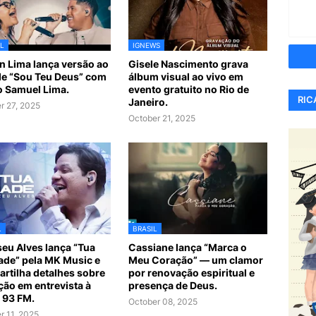
L
IGNEWS
n Lima lança versão ao
Gisele Nascimento grava
de “Sou Teu Deus” com
álbum visual ao vivo em
ho Samuel Lima.
evento gratuito no Rio de
RIC
Janeiro.
r 27, 2025
October 21, 2025
L
BRASIL
iseu Alves lança “Tua
Cassiane lança “Marca o
de” pela MK Music e
Meu Coração” — um clamor
rtilha detalhes sobre
por renovação espiritual e
ção em entrevista à
presença de Deus.
 93 FM.
October 08, 2025
r 11, 2025