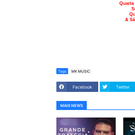
Quarta 
S
Qu
& Sá
Tags
MK MUSIC
Facebook
Twitter
MAIS NEWS