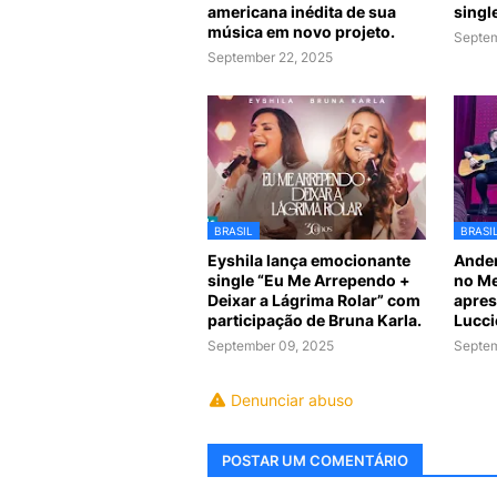
americana inédita de sua
singl
música em novo projeto.
Septem
September 22, 2025
BRASIL
BRASI
Eyshila lança emocionante
Ander
single “Eu Me Arrependo +
no Me
Deixar a Lágrima Rolar” com
apres
participação de Bruna Karla.
Lucci
September 09, 2025
Septem
Denunciar abuso
POSTAR UM COMENTÁRIO