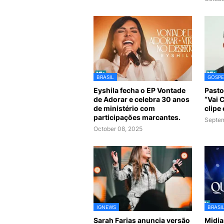
BRASIL
GOSPE
Eyshila fecha o EP Vontade
Pasto
de Adorar e celebra 30 anos
“Vai 
de ministério com
clipe
participações marcantes.
Septem
October 08, 2025
IGNEWS
BRASI
Sarah Farias anuncia versão
Midia