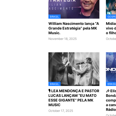
BRASIL
GOSPE
William Nascimento lança “A
Midia
Grande Estratégia” pela MK
vivo 
Music.
o fil
November 18, 2025
Octobe
BRASIL
BRASI
🎙️ LEA MENDONÇA E PASTOR
🎶 El
LUCAS LANÇAM “EU MATO
Bonda
ESSE GIGANTE” PELA MK
compa
MUSIC
a can
Rádio
October 17, 2025
Octobe