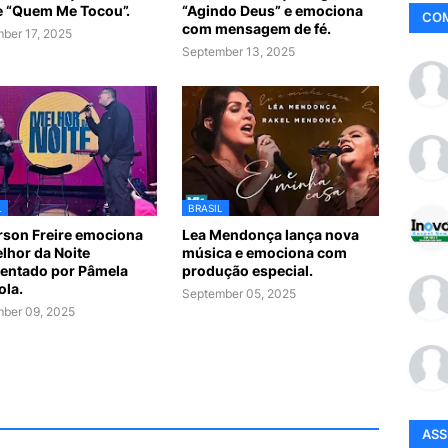
e “Quem Me Tocou”.
“Agindo Deus” e emociona
CO
com mensagem de fé.
ber 17, 2025
September 13, 2025
L
BRASIL
son Freire emociona
Lea Mendonça lança nova
lhor da Noite
música e emociona com
entado por Pâmela
produção especial.
ola.
September 05, 2025
ber 09, 2025
AS