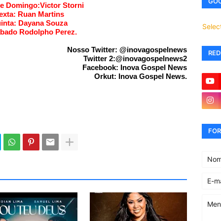
GOO
e Domingo:Victor Storni
exta:
Ruan Martins
inta: Dayana Souza
Selec
bado Rodolpho Perez.
Nosso Twitter: @
inovagospelnews
RED
Twitter 2:@
inovagospelnews2
Facebook:
Inova Gospel News
Orkut:
Inova Gospel News
.
FOR