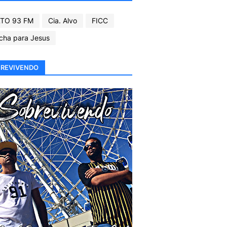
TO 93 FM
Cia. Alvo
FICC
cha para Jesus
REVIVENDO