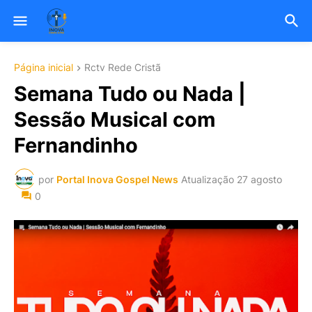
Página inicial
Rctv Rede Cristã
Semana Tudo ou Nada |
Sessão Musical com
Fernandinho
por
Portal Inova Gospel News
Atualização
27 agosto
0