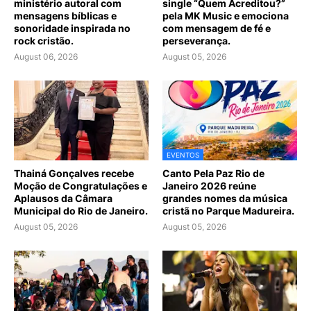
ministério autoral com
single “Quem Acreditou?”
mensagens bíblicas e
pela MK Music e emociona
sonoridade inspirada no
com mensagem de fé e
rock cristão.
perseverança.
August 06, 2026
August 05, 2026
EVENTOS
Thainá Gonçalves recebe
Canto Pela Paz Rio de
Moção de Congratulações e
Janeiro 2026 reúne
Aplausos da Câmara
grandes nomes da música
Municipal do Rio de Janeiro.
cristã no Parque Madureira.
August 05, 2026
August 05, 2026