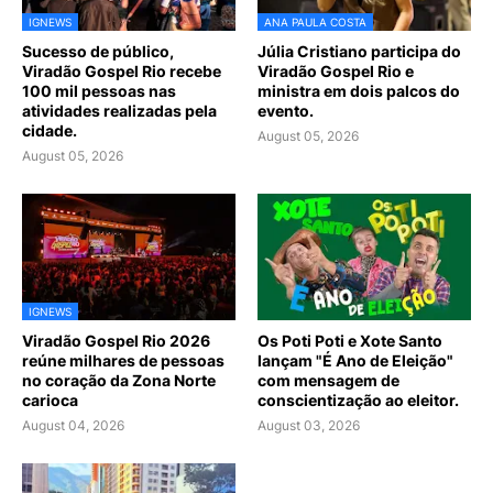
IGNEWS
ANA PAULA COSTA
Sucesso de público,
Júlia Cristiano participa do
Viradão Gospel Rio recebe
Viradão Gospel Rio e
100 mil pessoas nas
ministra em dois palcos do
atividades realizadas pela
evento.
cidade.
August 05, 2026
August 05, 2026
IGNEWS
Viradão Gospel Rio 2026
Os Poti Poti e Xote Santo
reúne milhares de pessoas
lançam "É Ano de Eleição"
no coração da Zona Norte
com mensagem de
carioca
conscientização ao eleitor.
August 04, 2026
August 03, 2026