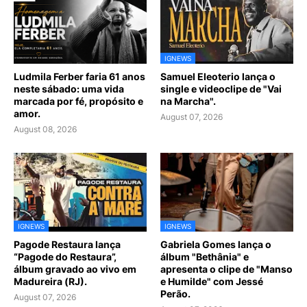
IGNEWS
Ludmila Ferber faria 61 anos
Samuel Eleoterio lança o
neste sábado: uma vida
single e videoclipe de "Vai
marcada por fé, propósito e
na Marcha".
amor.
August 07, 2026
August 08, 2026
IGNEWS
IGNEWS
Pagode Restaura lança
Gabriela Gomes lança o
“Pagode do Restaura”,
álbum "Bethânia" e
álbum gravado ao vivo em
apresenta o clipe de "Manso
Madureira (RJ).
e Humilde" com Jessé
Perão.
August 07, 2026