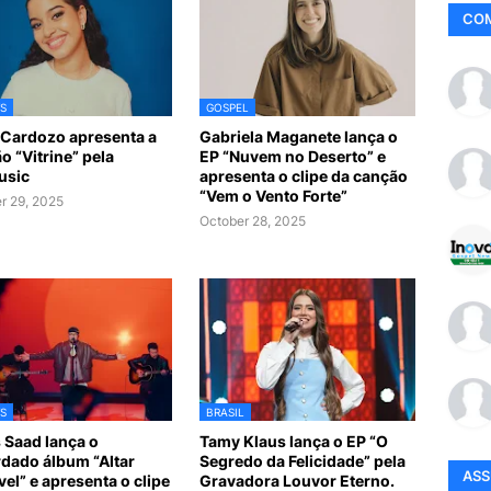
CO
S
GOSPEL
Cardozo apresenta a
Gabriela Maganete lança o
o “Vitrine” pela
EP “Nuvem no Deserto” e
usic
apresenta o clipe da canção
“Vem o Vento Forte”
r 29, 2025
October 28, 2025
S
BRASIL
s Saad lança o
Tamy Klaus lança o EP “O
dado álbum “Altar
Segredo da Felicidade” pela
AS
vel” e apresenta o clipe
Gravadora Louvor Eterno.