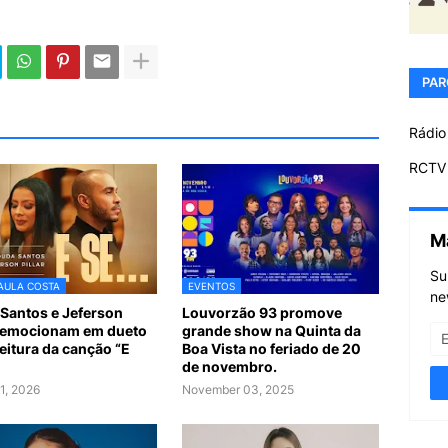
PAR
Rádio
RCTV 
M
Su
AULA COSTA
EVENTOS
ne
Santos e Jeferson
Louvorzão 93 promove
r emocionam em dueto
grande show na Quinta da
leitura da canção “E
Boa Vista no feriado de 20
de novembro.
1, 2026
November 03, 2025