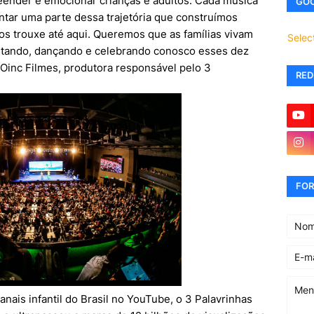
eender e emocionar crianças e adultos. Cada música
GOO
tar uma parte dessa trajetória que construímos
os trouxe até aqui. Queremos que as famílias vivam
Selec
antando, dançando e celebrando conosco esses dez
 Oinc Filmes, produtora responsável pelo 3
RED
FOR
ais infantil do Brasil no YouTube, o 3 Palavrinhas