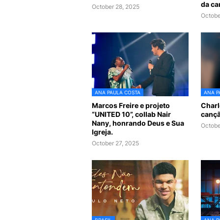
da ca
October 28, 2025
Octobe
ANA PAULA COSTA
ANA P
Marcos Freire e projeto
Charl
“UNITED 10”, collab Nair
cançã
Nany, honrando Deus e Sua
Octobe
Igreja.
October 27, 2025
BRASIL
ANA P