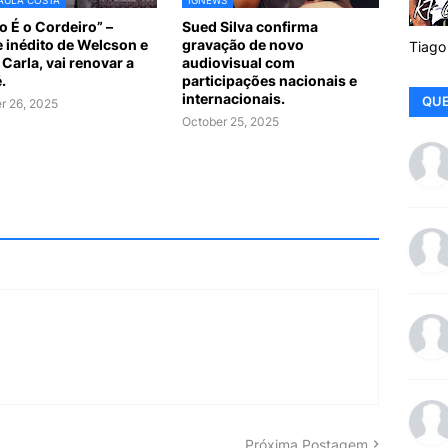
o É o Cordeiro” –
Sued Silva confirma
e inédito de Welcson e
gravação de novo
Tiago
 Carla, vai renovar a
audiovisual com
.
participações nacionais e
internacionais.
QUE
r 26, 2025
October 25, 2025
Próxima Postagem