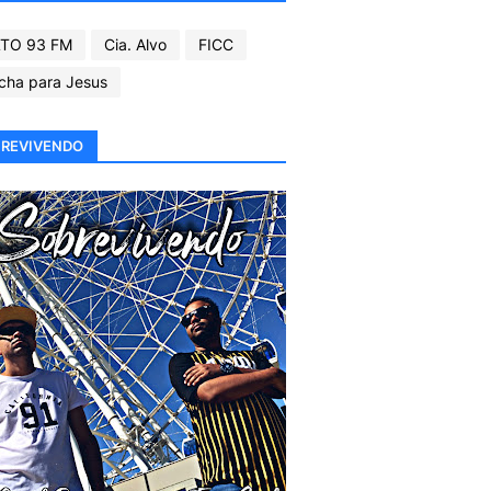
TO 93 FM
Cia. Alvo
FICC
cha para Jesus
REVIVENDO