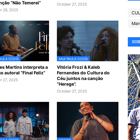
nção “Não Temerei”
October 27, 2025
r 28, 2025
CUL
Mar
SOB
AULA COSTA
ANA PAULA COSTA
es Martins interpreta a
Vitória Frozi & Kaleb
o autoral “Final Feliz”
Fernandes do Cultura do
Céu juntos na canção
r 27, 2025
“Herege”.
October 27, 2025
AULA COSTA
IGNEWS