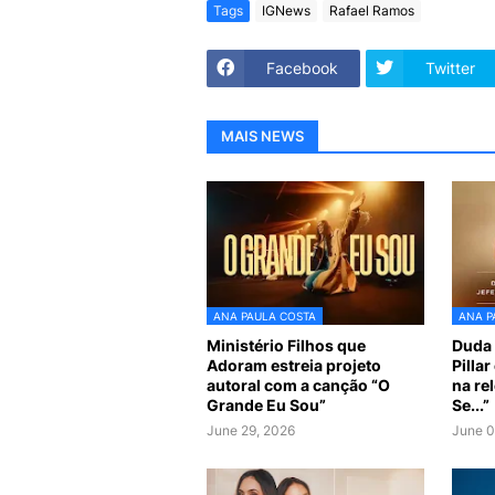
Tags
IGNews
Rafael Ramos
Facebook
Twitter
MAIS NEWS
ANA PAULA COSTA
ANA P
Ministério Filhos que
Duda 
Adoram estreia projeto
Pilla
autoral com a canção “O
na re
Grande Eu Sou”
Se...”
June 29, 2026
June 0