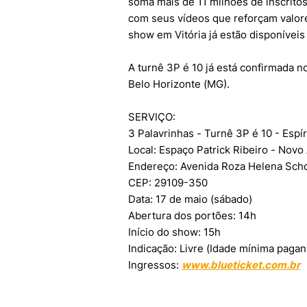
soma mais de 11 milhões de inscritos
com seus vídeos que reforçam valore
show em Vitória já estão disponíveis 
A turnê 3P é 10 já está confirmada n
Belo Horizonte (MG).
SERVIÇO:
3 Palavrinhas - Turnê 3P é 10 - Espír
Local: Espaço Patrick Ribeiro - Novo
Endereço: Avenida Roza Helena Schor
CEP: 29109-350
Data: 17 de maio (sábado)
Abertura dos portões: 14h
Início do show: 15h
Indicação: Livre (Idade mínima pagan
Ingressos:
www.blueticket.com.br