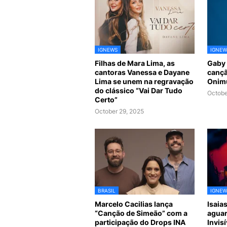
IGNEWS
IGNEW
Filhas de Mara Lima, as
Gaby 
cantoras Vanessa e Dayane
cançã
Lima se unem na regravação
Onim
do clássico “Vai Dar Tudo
Octobe
Certo”
October 29, 2025
BRASIL
IGNEW
Marcelo Cacilias lança
Isaia
“Canção de Simeão” com a
aguar
participação do Drops INA
Invisí