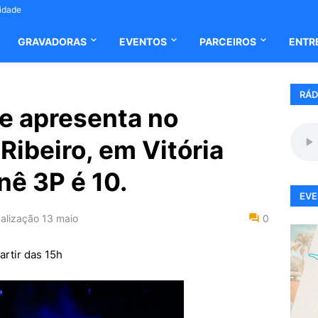
cidade
GRAVADORAS
EVENTOS
PARCEIROS
ENTR
RÁD
se apresenta no
Ribeiro, em Vitória
nê 3P é 10.
EVE
alização
13 maio
0
artir das 15h