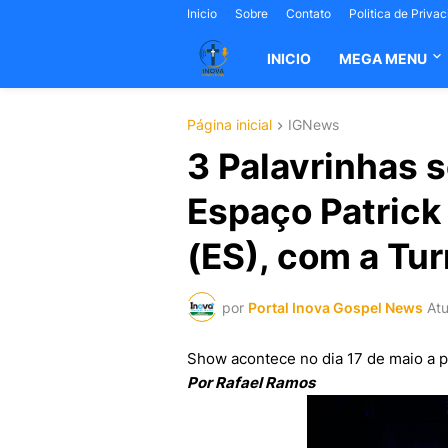
Inicio
Sobre
Contato
Politica de Priva
INICIO
MEGA MENU
Página inicial
IGNews
3 Palavrinhas 
Espaço Patrick 
(ES), com a Tur
por
Portal Inova Gospel News
Atu
Show acontece no dia 17 de maio a p
Por Rafael Ramos