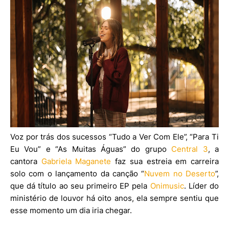
Voz por trás dos sucessos “Tudo a Ver Com Ele”, “Para Ti
Eu Vou” e “As Muitas Águas” do grupo
Central 3
, a
cantora
Gabriela Maganete
faz sua estreia em carreira
solo com o lançamento da canção “
Nuvem no Deserto
”,
que dá título ao seu primeiro EP pela
Onimusic
. Líder do
ministério de louvor há oito anos, ela sempre sentiu que
esse momento um dia iria chegar.