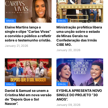
BRASIL
BRASIL
Elaine Martins lança o
Ministração profética libera
single e clipe “Cartas Vivas”
uma unção sobre o estado
e convida o público a refletir
de Minas Gerais na
sobre o testemunho cristão.
Confederação das Irmãs
CIBE MG.
January 21, 2026
January 20, 2026
BRASIL
BRASIL
Daniel & Samuel se unem a
EYSHILA APRESENTA NOVO
Cristina Mel em nova versão
SINGLE DO PROJETO “30
de “Depois Que o Sol
ANOS”.
Nascer”.
January 09, 2026