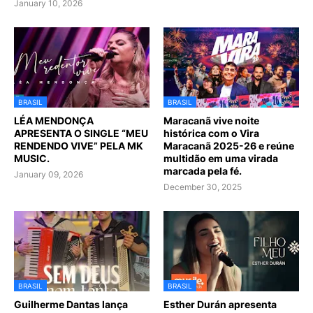
January 10, 2026
BRASIL
BRASIL
LÉA MENDONÇA
Maracanã vive noite
APRESENTA O SINGLE “MEU
histórica com o Vira
RENDENDO VIVE” PELA MK
Maracanã 2025-26 e reúne
MUSIC.
multidão em uma virada
marcada pela fé.
January 09, 2026
December 30, 2025
BRASIL
BRASIL
Guilherme Dantas lança
Esther Durán apresenta