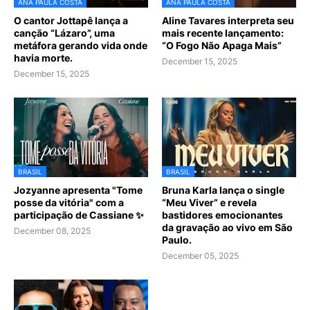
ANA PAULA COSTA
ANA PAULA COSTA
O cantor Jottapê lança a
Aline Tavares interpreta seu
canção “Lázaro”, uma
mais recente lançamento:
metáfora gerando vida onde
“O Fogo Não Apaga Mais”
havia morte.
December 15, 2025
December 15, 2025
BRASIL
BRASIL
Jozyanne apresenta "Tome
Bruna Karla lança o single
posse da vitória" com a
“Meu Viver” e revela
participação de Cassiane ✨
bastidores emocionantes
da gravação ao vivo em São
December 08, 2025
Paulo.
December 05, 2025