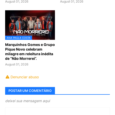
August 01, 2026
August 01, 2026
ANA PAULA COSTA
Marquinhos Gomes e Grupo
Pique Novo celebram
milagre em releitura inédita
de “Não Morrerei”.
August 01, 2026
Denunciar abuso
POSTAR UM COMENTÁRIO
deixei sua mensagem aqui