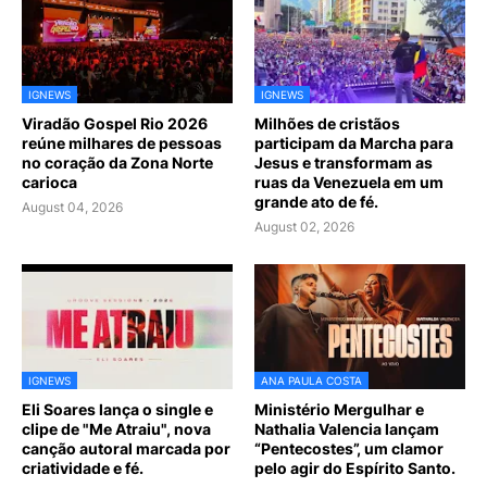
IGNEWS
IGNEWS
Viradão Gospel Rio 2026
Milhões de cristãos
reúne milhares de pessoas
participam da Marcha para
no coração da Zona Norte
Jesus e transformam as
carioca
ruas da Venezuela em um
grande ato de fé.
August 04, 2026
August 02, 2026
IGNEWS
ANA PAULA COSTA
Eli Soares lança o single e
Ministério Mergulhar e
clipe de "Me Atraiu", nova
Nathalia Valencia lançam
canção autoral marcada por
“Pentecostes”, um clamor
criatividade e fé.
pelo agir do Espírito Santo.