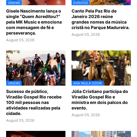
IGNEWS
EVENTOS
Gisele Nascimento lança o
Canto Pela Paz Rio de
single “Quem Acreditou?”
Janeiro 2026 reúne
pela MK Music e emociona
grandes nomes da música
com mensagem de fé e
cristã no Parque Madureira.
perseverança.
August 05, 2026
August 05, 2026
IGNEWS
ANA PAULA COSTA
Sucesso de público,
Júlia Cristiano participa do
Viradão Gospel Rio recebe
Viradão Gospel Rio e
100 mil pessoas nas
ministra em dois palcos do
atividades realizadas pela
evento.
cidade.
August 05, 2026
August 05, 2026