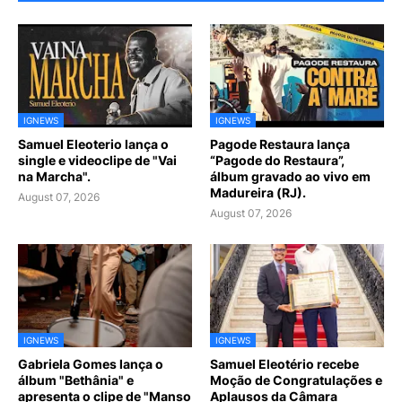
IGNEWS
IGNEWS
Samuel Eleoterio lança o
Pagode Restaura lança
single e videoclipe de "Vai
“Pagode do Restaura”,
na Marcha".
álbum gravado ao vivo em
Madureira (RJ).
August 07, 2026
August 07, 2026
IGNEWS
IGNEWS
Gabriela Gomes lança o
Samuel Eleotério recebe
álbum "Bethânia" e
Moção de Congratulações e
apresenta o clipe de "Manso
Aplausos da Câmara