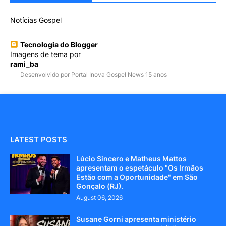
Notícias Gospel
Tecnologia do Blogger
Imagens de tema por
rami_ba
Desenvolvido por Portal Inova Gospel News 15 anos
LATEST POSTS
Lúcio Sincero e Matheus Mattos
apresentam o espetáculo "Os Irmãos
Estão com a Oportunidade" em São
Gonçalo (RJ).
August 06, 2026
Susane Gorni apresenta ministério