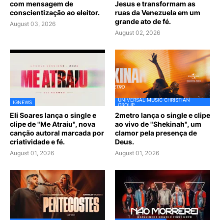
com mensagem de
Jesus e transformam as
conscientização ao eleitor.
ruas da Venezuela em um
grande ato de fé.
August 03, 2026
August 02, 2026
UNIVERSAL MUSIC CHRISTIAN
IGNEWS
GROUP
Eli Soares lança o single e
2metro lança o single e clipe
clipe de "Me Atraiu", nova
ao vivo de "Shekinah", um
canção autoral marcada por
clamor pela presença de
criatividade e fé.
Deus.
August 01, 2026
August 01, 2026