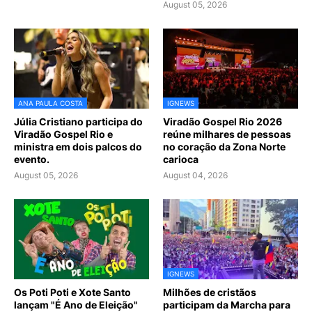
August 05, 2026
ANA PAULA COSTA
IGNEWS
Júlia Cristiano participa do
Viradão Gospel Rio 2026
Viradão Gospel Rio e
reúne milhares de pessoas
ministra em dois palcos do
no coração da Zona Norte
evento.
carioca
August 05, 2026
August 04, 2026
IGNEWS
Os Poti Poti e Xote Santo
Milhões de cristãos
lançam "É Ano de Eleição"
participam da Marcha para