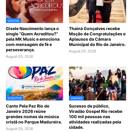
IGNEWS
Gisele Nascimento lança o
Thainá Gonçalves recebe
single “Quem Acreditou?”
Moção de Congratulações e
pela MK Music e emociona
Aplausos da Câmara
com mensagem de fé e
Municipal do Rio de Janeiro.
perseverança.
August 05, 2026
August 05, 2026
EVENTOS
IGNEWS
Canto Pela Paz Rio de
Sucesso de público,
Janeiro 2026 reúne
Viradão Gospel Rio recebe
grandes nomes da música
100 mil pessoas nas
cristã no Parque Madureira.
atividades realizadas pela
cidade.
August 05, 2026