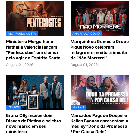
ANA PAULA COSTA
ANA PAULA COSTA
Ministério Mergulhar e
Marquinhos Gomes e Grupo
Nathalia Valencia lançam
Pique Novo celebram
“Pentecostes”, um clamor
milagre em releitura inédita
pelo agir do Espírito Santo.
de “Não Morrerei”.
August 01, 2026
August 01, 2026
IGNEWS
IGNEWS
Bruna Olly recebe dois
Marcados Pagode Gospel e
Discos de Platina e celebra
Kellen Byanca apresentam o
novo marco em seu
medley “Dono da Promessa
ministério.
/ Por Causa Dele”.