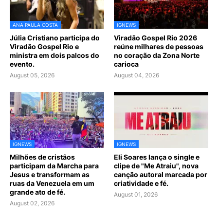
ANA PAULA COSTA
IGNEWS
Júlia Cristiano participa do
Viradão Gospel Rio 2026
Viradão Gospel Rio e
reúne milhares de pessoas
ministra em dois palcos do
no coração da Zona Norte
evento.
carioca
August 05, 2026
August 04, 2026
IGNEWS
IGNEWS
Milhões de cristãos
Eli Soares lança o single e
participam da Marcha para
clipe de "Me Atraiu", nova
Jesus e transformam as
canção autoral marcada por
ruas da Venezuela em um
criatividade e fé.
grande ato de fé.
August 01, 2026
August 02, 2026