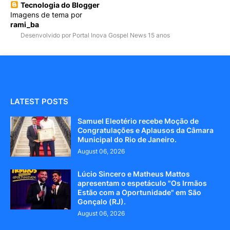
Tecnologia do Blogger
Imagens de tema por
rami_ba
Desenvolvido por Portal Inova Gospel News 15 anos
LATEST POSTS
Samuel Eleotério recebe Moção de
Congratulações e Aplausos da Câmara
Municipal do Rio de Janeiro.
August 06, 2026
Lúcio Sincero e Matheus Mattos
apresentam o espetáculo "Os Irmãos
Estão com a Oportunidade" em São
Gonçalo (RJ).
August 06, 2026