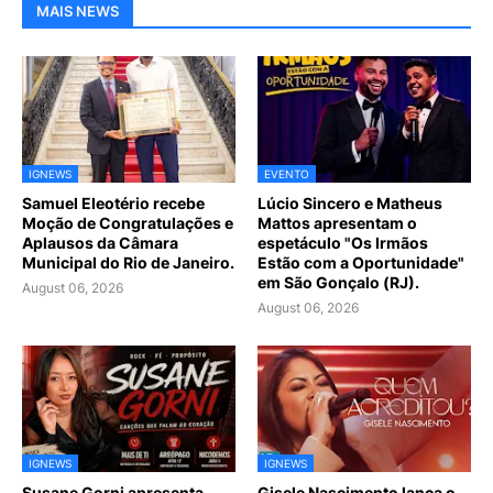
MAIS NEWS
IGNEWS
EVENTO
Samuel Eleotério recebe
Lúcio Sincero e Matheus
Moção de Congratulações e
Mattos apresentam o
Aplausos da Câmara
espetáculo "Os Irmãos
Municipal do Rio de Janeiro.
Estão com a Oportunidade"
em São Gonçalo (RJ).
August 06, 2026
August 06, 2026
IGNEWS
IGNEWS
Susane Gorni apresenta
Gisele Nascimento lança o