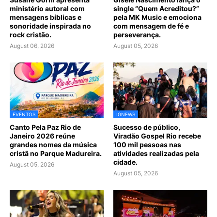
ministério autoral com
single “Quem Acreditou?”
mensagens bíblicas e
pela MK Music e emociona
sonoridade inspirada no
com mensagem de fé e
rock cristão.
perseverança.
August 06, 2026
August 05, 2026
EVENTOS
IGNEWS
Canto Pela Paz Rio de
Sucesso de público,
Janeiro 2026 reúne
Viradão Gospel Rio recebe
grandes nomes da música
100 mil pessoas nas
cristã no Parque Madureira.
atividades realizadas pela
cidade.
August 05, 2026
August 05, 2026