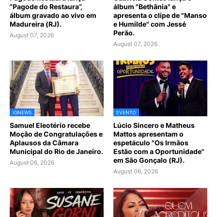
“Pagode do Restaura”,
álbum "Bethânia" e
álbum gravado ao vivo em
apresenta o clipe de "Manso
Madureira (RJ).
e Humilde" com Jessé
Perão.
August 07, 2026
August 07, 2026
IGNEWS
EVENTO
Samuel Eleotério recebe
Lúcio Sincero e Matheus
Moção de Congratulações e
Mattos apresentam o
Aplausos da Câmara
espetáculo "Os Irmãos
Municipal do Rio de Janeiro.
Estão com a Oportunidade"
em São Gonçalo (RJ).
August 06, 2026
August 06, 2026