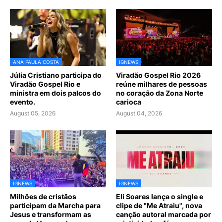
ANA PAULA COSTA
IGNEWS
Júlia Cristiano participa do
Viradão Gospel Rio 2026
Viradão Gospel Rio e
reúne milhares de pessoas
ministra em dois palcos do
no coração da Zona Norte
evento.
carioca
August 05, 2026
August 04, 2026
IGNEWS
IGNEWS
Milhões de cristãos
Eli Soares lança o single e
participam da Marcha para
clipe de "Me Atraiu", nova
Jesus e transformam as
canção autoral marcada por