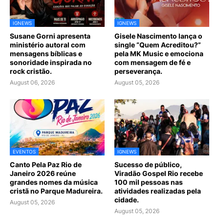
IGNEWS
IGNEWS
Susane Gorni apresenta
Gisele Nascimento lança o
ministério autoral com
single “Quem Acreditou?”
mensagens bíblicas e
pela MK Music e emociona
sonoridade inspirada no
com mensagem de fé e
rock cristão.
perseverança.
August 06, 2026
August 05, 2026
EVENTOS
IGNEWS
Canto Pela Paz Rio de
Sucesso de público,
Janeiro 2026 reúne
Viradão Gospel Rio recebe
grandes nomes da música
100 mil pessoas nas
cristã no Parque Madureira.
atividades realizadas pela
cidade.
August 05, 2026
August 05, 2026