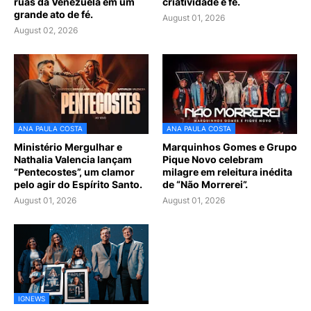
ruas da Venezuela em um
criatividade e fé.
grande ato de fé.
August 01, 2026
August 02, 2026
ANA PAULA COSTA
ANA PAULA COSTA
Ministério Mergulhar e
Marquinhos Gomes e Grupo
Nathalia Valencia lançam
Pique Novo celebram
“Pentecostes”, um clamor
milagre em releitura inédita
pelo agir do Espírito Santo.
de “Não Morrerei”.
August 01, 2026
August 01, 2026
IGNEWS