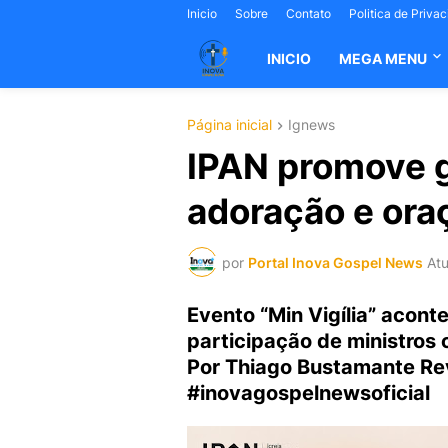
Inicio
Sobre
Contato
Politica de Priva
INICIO
MEGA MENU
Página inicial
Ignews
IPAN promove g
adoração e oraç
por
Portal Inova Gospel News
Atu
Evento “Min Vigília” acont
participação de ministros 
Por Thiago Bustamante Rev
#inovagospelnewsoficial