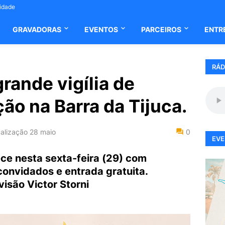
cidade
GRAVADORAS
EVENTOS
PARCEIROS
ENTR
RÁD
rande vigília de
ão na Barra da Tijuca.
alização
28 maio
0
EVE
ece nesta sexta-feira (29) com
convidados e entrada gratuita.
isão Victor Storni