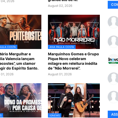
 04, 2026
CO
August 02, 2026
AULA COSTA
ANA PAULA COSTA
tério Mergulhar e
Marquinhos Gomes e Grupo
lia Valencia lançam
Pique Novo celebram
ecostes”, um clamor
milagre em releitura inédita
agir do Espírito Santo.
de “Não Morrerei”.
 01, 2026
August 01, 2026
AS
S
IGNEWS