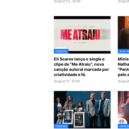
August 05, 2026
August
IGNEWS
ANA P
Eli Soares lança o single e
Minis
clipe de "Me Atraiu", nova
Natha
canção autoral marcada por
“Pent
criatividade e fé.
pelo 
August 01, 2026
August
IGNEWS
IGNEW