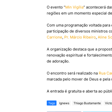
O evento “
Min Vigília
” acontecerá da
regiões em um momento especial de
Com uma programação voltada para ora
participação de diversos ministros c
Carrione
,
Pr. Márcio Ribeiro
,
Aline S
A organização destaca que a propos
renovação espiritual e fortaleciment
de adoração.
O encontro será realizado na
Rua Ca
marcada pelo mover de Deus e pela u
A entrada é gratuita e aberta ao públ
Tags
Ignews
Thiago Bustamante
Victo