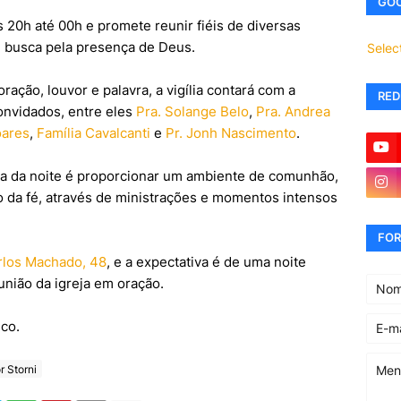
GOO
s 20h até 00h e promete reunir fiéis de diversas
 busca pela presença de Deus.
Selec
ção, louvor e palavra, a vigília contará com a
RED
onvidados, entre eles
Pra. Solange Belo
,
Pra. Andrea
oares
,
Família Cavalcanti
e
Pr. Jonh Nascimento
.
ta da noite é proporcionar um ambiente de comunhão,
o da fé, através de ministrações e momentos intensos
FOR
rlos Machado, 48
, e a expectativa é de uma noite
nião da igreja em oração.
ico.
r Storni