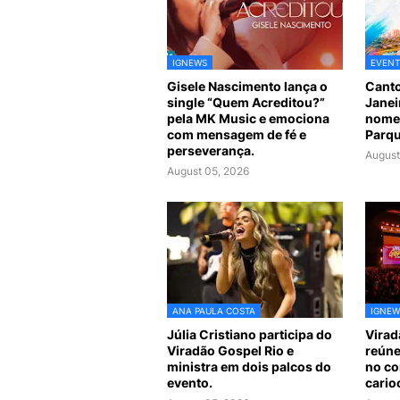
IGNEWS
EVEN
Gisele Nascimento lança o
Canto
single “Quem Acreditou?”
Janei
pela MK Music e emociona
nomes
com mensagem de fé e
Parqu
perseverança.
August
August 05, 2026
ANA PAULA COSTA
IGNEW
Júlia Cristiano participa do
Virad
Viradão Gospel Rio e
reúne
ministra em dois palcos do
no co
evento.
cario