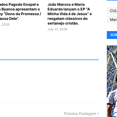
dos Pagode Gospel e
João Marcos e Maria
n Byanca apresentam o
Eduarda lançam o EP “A
CUL
y “Dono da Promessa /
Minha Vida é de Jesus” e
ausa Dele”.
resgatam clássicos do
Mar
sertanejo cristão.
1, 2026
July 31, 2026
SOB
Próxima Postagem