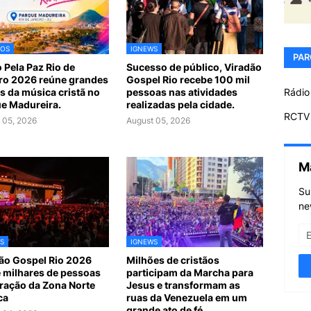
TOS
IGNEWS
PAR
 Pela Paz Rio de
Sucesso de público, Viradão
ro 2026 reúne grandes
Gospel Rio recebe 100 mil
Rádio
 da música cristã no
pessoas nas atividades
e Madureira.
realizadas pela cidade.
RCTV 
 05, 2026
August 05, 2026
M
Su
ne
S
IGNEWS
ão Gospel Rio 2026
Milhões de cristãos
 milhares de pessoas
participam da Marcha para
ração da Zona Norte
Jesus e transformam as
ca
ruas da Venezuela em um
grande ato de fé.