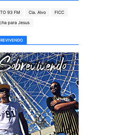
TO 93 FM
Cia. Alvo
FICC
cha para Jesus
REVIVENDO