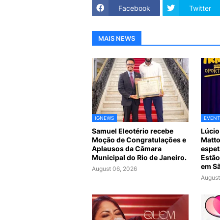
Facebook
Twitter
MAIS NEWS
IGNEWS
EVEN
Samuel Eleotério recebe
Lúcio
Moção de Congratulações e
Matto
Aplausos da Câmara
espet
Municipal do Rio de Janeiro.
Estão
em Sã
August 06, 2026
August