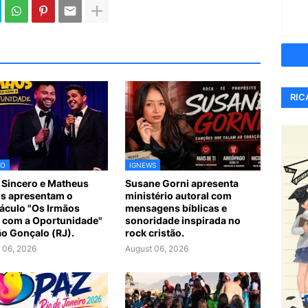
RIC
TO
IGNEWS
 Sincero e Matheus
Susane Gorni apresenta
s apresentam o
ministério autoral com
áculo "Os Irmãos
mensagens bíblicas e
 com a Oportunidade"
sonoridade inspirada no
o Gonçalo (RJ).
rock cristão.
 06, 2026
August 06, 2026