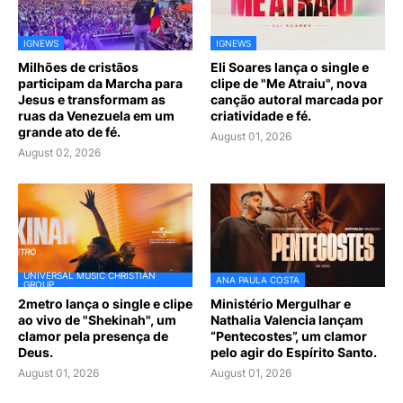
IGNEWS
IGNEWS
Milhões de cristãos
Eli Soares lança o single e
participam da Marcha para
clipe de "Me Atraiu", nova
Jesus e transformam as
canção autoral marcada por
ruas da Venezuela em um
criatividade e fé.
grande ato de fé.
August 01, 2026
August 02, 2026
UNIVERSAL MUSIC CHRISTIAN
ANA PAULA COSTA
GROUP
2metro lança o single e clipe
Ministério Mergulhar e
ao vivo de "Shekinah", um
Nathalia Valencia lançam
clamor pela presença de
“Pentecostes”, um clamor
Deus.
pelo agir do Espírito Santo.
August 01, 2026
August 01, 2026