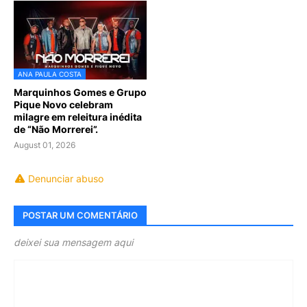
ANA PAULA COSTA
Marquinhos Gomes e Grupo
Pique Novo celebram
milagre em releitura inédita
de “Não Morrerei”.
August 01, 2026
Denunciar abuso
POSTAR UM COMENTÁRIO
deixei sua mensagem aqui