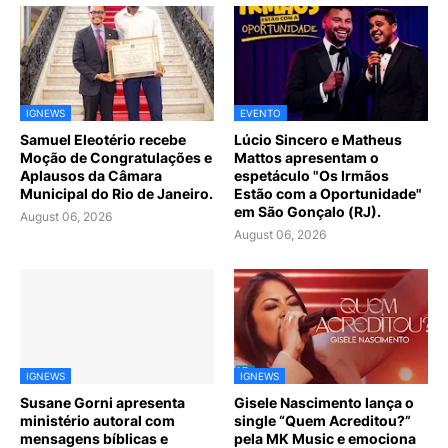
IGNEWS
EVENTO
Samuel Eleotério recebe
Lúcio Sincero e Matheus
Moção de Congratulações e
Mattos apresentam o
Aplausos da Câmara
espetáculo "Os Irmãos
Municipal do Rio de Janeiro.
Estão com a Oportunidade"
em São Gonçalo (RJ).
August 06, 2026
August 06, 2026
IGNEWS
IGNEWS
Susane Gorni apresenta
Gisele Nascimento lança o
ministério autoral com
single “Quem Acreditou?”
mensagens bíblicas e
pela MK Music e emociona