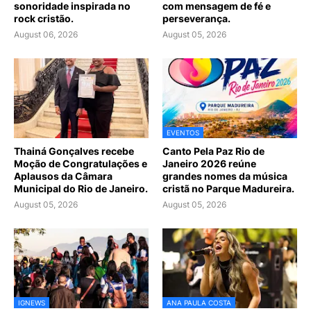
sonoridade inspirada no
com mensagem de fé e
rock cristão.
perseverança.
August 06, 2026
August 05, 2026
EVENTOS
Thainá Gonçalves recebe
Canto Pela Paz Rio de
Moção de Congratulações e
Janeiro 2026 reúne
Aplausos da Câmara
grandes nomes da música
Municipal do Rio de Janeiro.
cristã no Parque Madureira.
August 05, 2026
August 05, 2026
IGNEWS
ANA PAULA COSTA