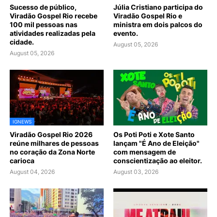
Sucesso de público,
Júlia Cristiano participa do
Viradão Gospel Rio recebe
Viradão Gospel Rio e
100 mil pessoas nas
ministra em dois palcos do
atividades realizadas pela
evento.
cidade.
August 05, 2026
August 05, 2026
IGNEWS
Viradão Gospel Rio 2026
Os Poti Poti e Xote Santo
reúne milhares de pessoas
lançam "É Ano de Eleição"
no coração da Zona Norte
com mensagem de
carioca
conscientização ao eleitor.
August 04, 2026
August 03, 2026