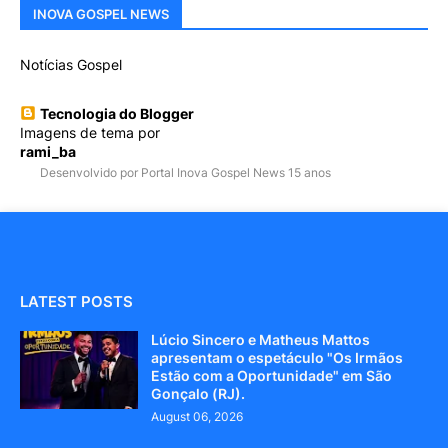
INOVA GOSPEL NEWS
Notícias Gospel
Tecnologia do Blogger
Imagens de tema por
rami_ba
Desenvolvido por Portal Inova Gospel News 15 anos
LATEST POSTS
Lúcio Sincero e Matheus Mattos
apresentam o espetáculo "Os Irmãos
Estão com a Oportunidade" em São
Gonçalo (RJ).
August 06, 2026