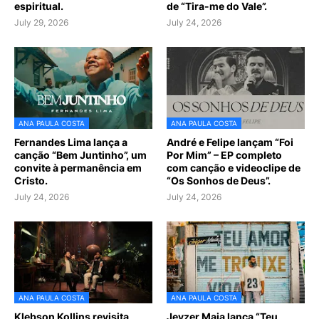
espiritual.
de “Tira-me do Vale”.
July 29, 2026
July 24, 2026
ANA PAULA COSTA
ANA PAULA COSTA
Fernandes Lima lança a
André e Felipe lançam “Foi
canção “Bem Juntinho”, um
Por Mim” – EP completo
convite à permanência em
com canção e videoclipe de
Cristo.
“Os Sonhos de Deus”.
July 24, 2026
July 24, 2026
ANA PAULA COSTA
ANA PAULA COSTA
Klebson Kollins revisita
Jeyzer Maia lança “Teu