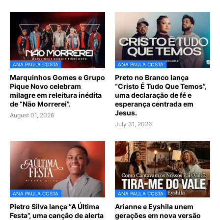
ANA PAULA COSTA
ANA PAULA COSTA
Marquinhos Gomes e Grupo
Preto no Branco lança
Pique Novo celebram
“Cristo É Tudo Que Temos”,
milagre em releitura inédita
uma declaração de fé e
de “Não Morrerei”.
esperança centrada em
Jesus.
August 01, 2026
July 31, 2026
ANA PAULA COSTA
ANA PAULA COSTA
Pietro Silva lança “A Última
Arianne e Eyshila unem
Festa”, uma canção de alerta
gerações em nova versão