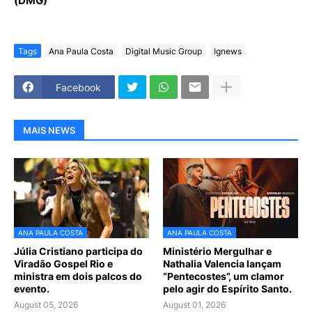
(DMG)
Tags
Ana Paula Costa
Digital Music Group
Ignews
Facebook
MAIS NEWS
ANA PAULA COSTA
ANA PAULA COSTA
Júlia Cristiano participa do
Ministério Mergulhar e
Viradão Gospel Rio e
Nathalia Valencia lançam
ministra em dois palcos do
“Pentecostes”, um clamor
evento.
pelo agir do Espírito Santo.
August 05, 2026
August 01, 2026