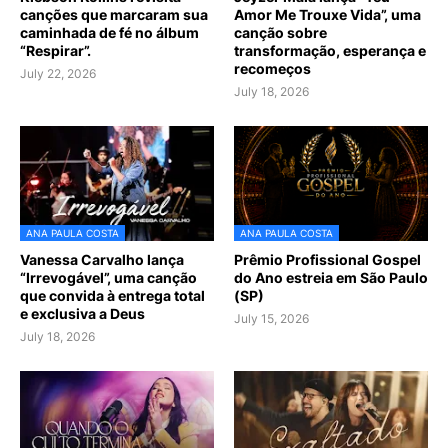
canções que marcaram sua
Amor Me Trouxe Vida”, uma
caminhada de fé no álbum
canção sobre
“Respirar”.
transformação, esperança e
recomeços
July 22, 2026
July 18, 2026
ANA PAULA COSTA
ANA PAULA COSTA
Vanessa Carvalho lança
Prêmio Profissional Gospel
“Irrevogável”, uma canção
do Ano estreia em São Paulo
que convida à entrega total
(SP)
e exclusiva a Deus
July 15, 2026
July 18, 2026