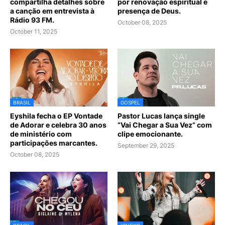
compartilha detalhes sobre
por renovação espiritual e
a canção em entrevista à
presença de Deus.
Rádio 93 FM.
October 08, 2025
October 11, 2025
BRASIL
GOSPEL
Eyshila fecha o EP Vontade
Pastor Lucas lança single
de Adorar e celebra 30 anos
“Vai Chegar a Sua Vez” com
de ministério com
clipe emocionante.
participações marcantes.
September 29, 2025
October 08, 2025