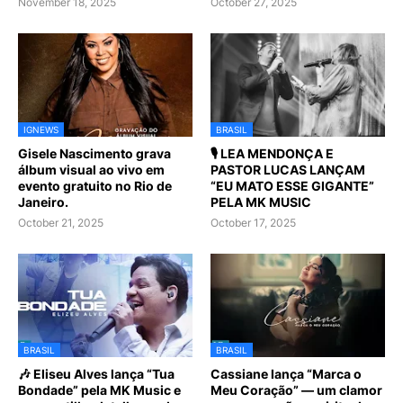
November 18, 2025
October 27, 2025
IGNEWS
BRASIL
Gisele Nascimento grava
🎙️ LEA MENDONÇA E
álbum visual ao vivo em
PASTOR LUCAS LANÇAM
evento gratuito no Rio de
“EU MATO ESSE GIGANTE”
Janeiro.
PELA MK MUSIC
October 21, 2025
October 17, 2025
BRASIL
BRASIL
🎶 Eliseu Alves lança “Tua
Cassiane lança “Marca o
Bondade” pela MK Music e
Meu Coração” — um clamor