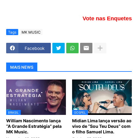
Vote nas Enquetes
Tags
MK MUSIC
Facebook
MAIS NEWS
BRASIL
GOSPEL
William Nascimento lança
Midian Lima lança versão ao
“A Grande Estratégia” pela
vivo de “Sou Teu Deus” com
MK Music.
o filho Samuel Lima.