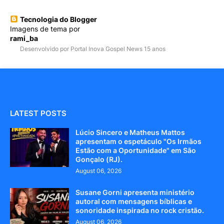
Tecnologia do Blogger
Imagens de tema por
rami_ba
Desenvolvido por Portal Inova Gospel News 15 anos
LATEST POSTS
Lúcio Sincero e Matheus Mattos
apresentam o espetáculo "Os Irmãos
Estão com a Oportunidade" em São
Gonçalo (RJ).
August 06, 2026
Susane Gorni apresenta ministério
autoral com mensagens bíblicas e
sonoridade inspirada no rock cristão.
August 06, 2026