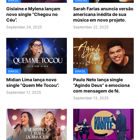
BRASIL
IGNEWS
Gislaine e Mylena lançam
Sarah Farias anuncia versão
novo single “Chegou no
americana inédita de sua
Céu”.
música em novo projeto.
September 24, 2025
September 22, 2025
BRASIL
BRASIL
Midian Lima lança novo
Paulo Neto lança single
single “Quem Me Tocou”.
“Agindo Deus” e emociona
com mensagem de fé.
September 17, 2025
September 13, 2025