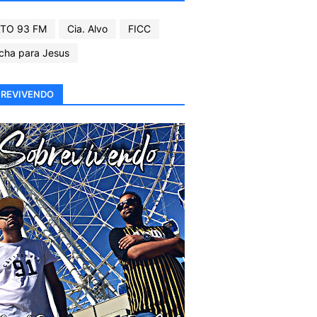
TO 93 FM
Cia. Alvo
FICC
cha para Jesus
REVIVENDO