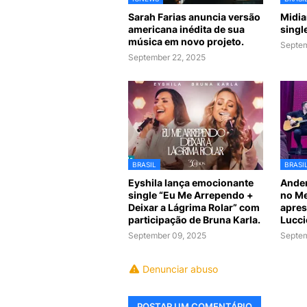
Sarah Farias anuncia versão
Midia
americana inédita de sua
singl
música em novo projeto.
Septem
September 22, 2025
BRASIL
BRASI
Eyshila lança emocionante
Ander
single “Eu Me Arrependo +
no Me
Deixar a Lágrima Rolar” com
apres
participação de Bruna Karla.
Lucci
September 09, 2025
Septem
Denunciar abuso
POSTAR UM COMENTÁRIO