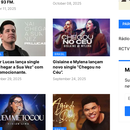
 93 FM.
October 08, 2025
r 11, 2025
PAR
Rádio
RCTV 
L
BRASIL
r Lucas lança single
Gislaine e Mylena lançam
Chegar a Sua Vez” com
novo single “Chegou no
M
 emocionante.
Céu”.
ber 29, 2025
September 24, 2025
Su
ne
L
BRASIL