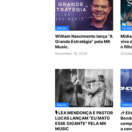
BRASIL
GOSPE
William Nascimento lança “A
Midia
Grande Estratégia” pela MK
vivo 
Music.
o fil
November 18, 2025
Octobe
BRASIL
BRASI
🎙️ LEA MENDONÇA E PASTOR
🎶 El
LUCAS LANÇAM “EU MATO
Bonda
ESSE GIGANTE” PELA MK
compa
MUSIC
a can