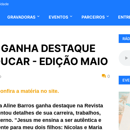
cidade
GRAVADORAS
EVENTOS
PARCEIROS
ENTR
RÁD
S GANHA DESTAQUE
DUCAR - EDIÇÃO MAIO
o
0
EVE
onfira a matéria no site.
 Aline Barros ganha destaque na Revista
ontou detalhes de sua carreira, trabalhos,
terno. "Jesus me ensina a ser autêntica e
nte para meu dois filhos: Nicolas e Maria