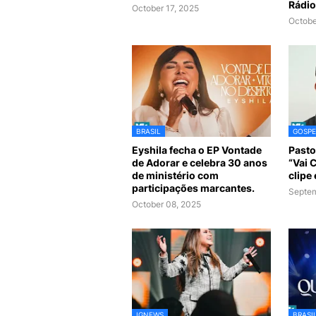
Rádio
October 17, 2025
Octobe
BRASIL
GOSPE
Eyshila fecha o EP Vontade
Pasto
de Adorar e celebra 30 anos
“Vai 
de ministério com
clipe
participações marcantes.
Septem
October 08, 2025
IGNEWS
BRASI