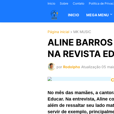
Inicio
Sobre
Contato
Politica de Priva
INICIO
MEGA MENU
Página inicial
MK MUSIC
ALINE BARRO
NA REVISTA E
por
Rodolpho
Atualização
05 mai
C
No mês das mamães, a cantora
Educar. Na entrevista, Aline c
além de ressaltar seu lado ma
servir de exemplo, principalme