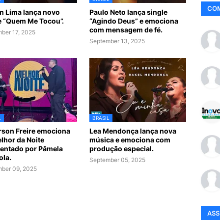
CO
n Lima lança novo
Paulo Neto lança single
e “Quem Me Tocou”.
“Agindo Deus” e emociona
com mensagem de fé.
ber 17, 2025
September 13, 2025
L
BRASIL
son Freire emociona
Lea Mendonça lança nova
lhor da Noite
música e emociona com
entado por Pâmela
produção especial.
ola.
September 05, 2025
ber 09, 2025
AS