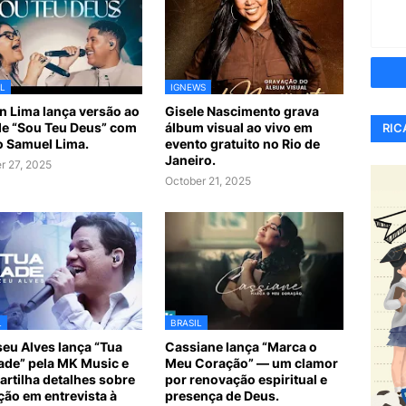
L
IGNEWS
n Lima lança versão ao
Gisele Nascimento grava
de “Sou Teu Deus” com
álbum visual ao vivo em
RIC
ho Samuel Lima.
evento gratuito no Rio de
Janeiro.
r 27, 2025
October 21, 2025
L
BRASIL
iseu Alves lança “Tua
Cassiane lança “Marca o
de” pela MK Music e
Meu Coração” — um clamor
rtilha detalhes sobre
por renovação espiritual e
ção em entrevista à
presença de Deus.