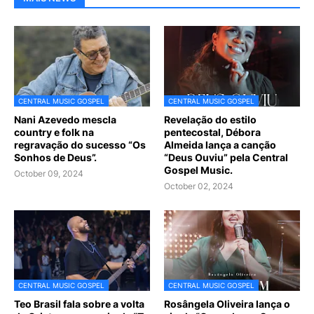
CENTRAL MUSIC GOSPEL
CENTRAL MUSIC GOSPEL
Nani Azevedo mescla
Revelação do estilo
country e folk na
pentecostal, Débora
regravação do sucesso “Os
Almeida lança a canção
Sonhos de Deus”.
“Deus Ouviu” pela Central
Gospel Music.
October 09, 2024
October 02, 2024
CENTRAL MUSIC GOSPEL
CENTRAL MUSIC GOSPEL
Teo Brasil fala sobre a volta
Rosângela Oliveira lança o