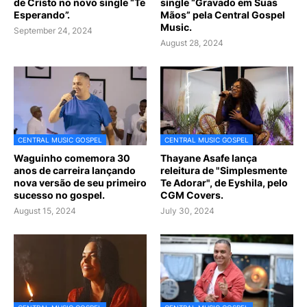
de Cristo no novo single “Te
single “Gravado em Suas
Esperando”.
Mãos” pela Central Gospel
Music.
September 24, 2024
August 28, 2024
CENTRAL MUSIC GOSPEL
CENTRAL MUSIC GOSPEL
Waguinho comemora 30
Thayane Asafe lança
anos de carreira lançando
releitura de "Simplesmente
nova versão de seu primeiro
Te Adorar", de Eyshila, pelo
sucesso no gospel.
CGM Covers.
August 15, 2024
July 30, 2024