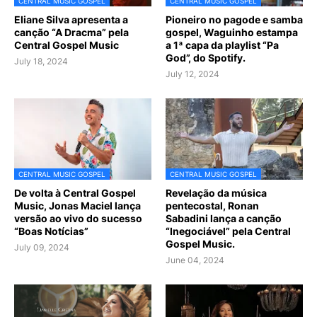
CENTRAL MUSIC GOSPEL
CENTRAL MUSIC GOSPEL
Eliane Silva apresenta a
Pioneiro no pagode e samba
canção “A Dracma” pela
gospel, Waguinho estampa
Central Gospel Music
a 1ª capa da playlist “Pa
God”, do Spotify.
July 18, 2024
July 12, 2024
CENTRAL MUSIC GOSPEL
CENTRAL MUSIC GOSPEL
De volta à Central Gospel
Revelação da música
Music, Jonas Maciel lança
pentecostal, Ronan
versão ao vivo do sucesso
Sabadini lança a canção
“Boas Notícias”
“Inegociável” pela Central
Gospel Music.
July 09, 2024
June 04, 2024