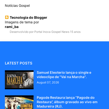
Notícias Gospel
Tecnologia do Blogger
Imagens de tema por
rami_ba
Desenvolvido por Portal Inova Gospel News 15 anos
LATEST POSTS
Samuel Eleoterio lança o single e
videoclipe de "Vai na Marcha".
August 07, 2026
Pagode Restaura lança “Pagode do
Restaura”, álbum gravado ao vivo em
Madureira (RJ).