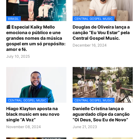
BRASIL
CENTRAL GOSPEL MUSIC
📰 Especial Kaiky Mello
Douglas de Oliveira lança a
emociona o público e une
canção “Eu Vou Estar” pela
grandes nomes da música
Central Gospel Music.
gospel em um só propósito:
December 16, 2024
amor e fé.
July 10, 2025
CENTRAL GOSPEL MUSIC
CENTRAL GOSPEL MUSIC
Hiago Klayton aposta na
Danielle Cristina lança o
black music em seu novo
aguardado clipe da canção
single “A Voz”
“Oi Deus, Sou Eu de Novo”
November 08, 2024
June 21, 2023