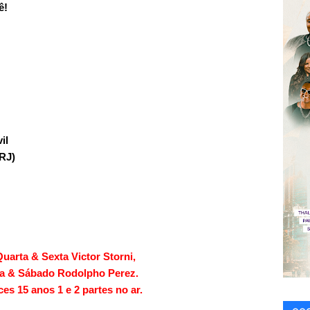
ê!
il
(RJ)
uarta & Sexta Victor Storni,
ta & Sábado Rodolpho Perez.
ces 15 anos 1 e 2 partes no ar.