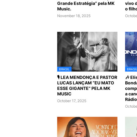
Grande Estratégia” pela MK
vivo 
Music.
o fil
November 18, 2025
Octobe
BRASIL
BRASI
🎙️ LEA MENDONÇA E PASTOR
🎶 El
LUCAS LANÇAM “EU MATO
Bonda
ESSE GIGANTE” PELA MK
compa
MUSIC
a can
Rádio
October 17, 2025
Octobe