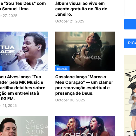
de “Sou Teu Deus” com
álbum visual ao vivo em
ho Samuel Lima.
evento gratuito no Rio de
Janeiro.
r 27, 2025
October 21, 2025
RIC
L
BRASIL
iseu Alves lança “Tua
Cassiane lança “Marca o
de” pela MK Music e
Meu Coração” — um clamor
rtilha detalhes sobre
por renovação espiritual e
ção em entrevista à
presença de Deus.
 93 FM.
October 08, 2025
r 11, 2025