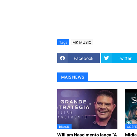
Tags
MK MUSIC
Facebook
Twitter
MAIS NEWS
BRASIL
GOSPE
William Nascimento lança “A
Midia