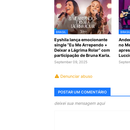
BRASIL
BRASI
Eyshila lança emocionante
Ander
single “Eu Me Arrependo +
no Me
Deixar a Lágrima Rolar” com
apres
participação de Bruna Karla.
Lucci
September 09, 2025
Septem
Denunciar abuso
POSTAR UM COMENTÁRIO
deixei sua mensagem aqui