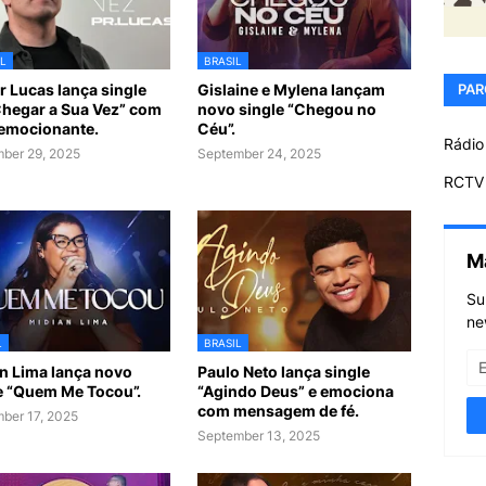
L
BRASIL
r Lucas lança single
Gislaine e Mylena lançam
PAR
Chegar a Sua Vez” com
novo single “Chegou no
 emocionante.
Céu”.
Rádio
ber 29, 2025
September 24, 2025
RCTV 
M
Su
ne
L
BRASIL
n Lima lança novo
Paulo Neto lança single
e “Quem Me Tocou”.
“Agindo Deus” e emociona
com mensagem de fé.
ber 17, 2025
September 13, 2025