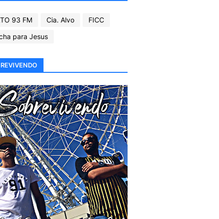
TO 93 FM
Cia. Alvo
FICC
cha para Jesus
REVIVENDO