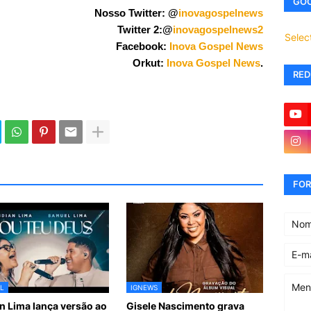
GOO
Nosso Twitter: @
inovagospelnews
Twitter 2:@
inovagospelnews2
Selec
Facebook:
Inova Gospel News
Orkut:
Inova Gospel News
.
RED
FOR
L
IGNEWS
n Lima lança versão ao
Gisele Nascimento grava