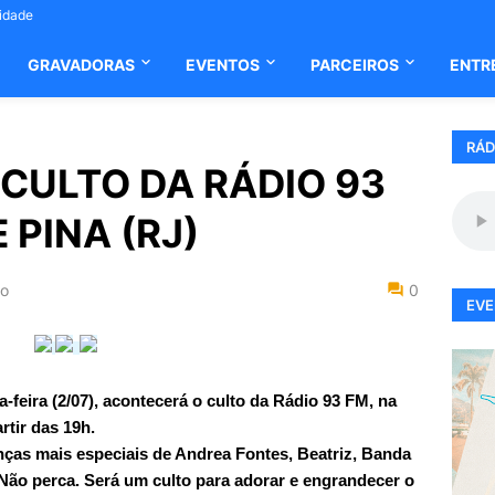
cidade
GRAVADORAS
EVENTOS
PARCEIROS
ENTR
RÁD
CULTO DA RÁDIO 93
 PINA (RJ)
ho
0
EVE
feira (2/07), acontecerá o culto da Rádio 93 FM, na
rtir das 19h.
nças mais especiais de Andrea Fontes, Beatriz, Banda
 Não perca. Será um culto para adorar e engrandecer o