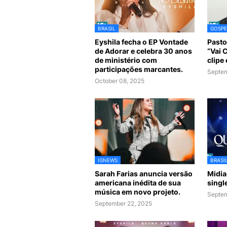
BRASIL
GOSPE
Eyshila fecha o EP Vontade
Pasto
de Adorar e celebra 30 anos
“Vai 
de ministério com
clipe
participações marcantes.
Septem
October 08, 2025
IGNEWS
BRASI
Sarah Farias anuncia versão
Midia
americana inédita de sua
singl
música em novo projeto.
Septem
September 22, 2025