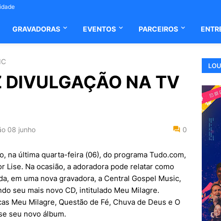
cidade
GRAVADORAS
EVENTOS
PARCEIROS
ENTR
IC
LOU
 DIVULGAÇÃO NA TV
ão
08 junho
0
o, na última quarta-feira (06), do programa Tudo.com,
r Lise. Na ocasião, a adoradora pode relatar como
da, em uma nova gravadora, a Central Gospel Music,
ndo seu mais novo CD, intitulado Meu Milagre.
cas Meu Milagre, Questão de Fé, Chuva de Deus e O
se seu novo álbum.