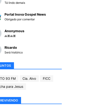
Tá lindo demais
Portal Inova Gospel News
Obrigado por comentar
Anonymous
🙏🏽🙏🏽
Ricardo
Será histórico
SUNTOS
TO 93 FM
Cia. Alvo
FICC
cha para Jesus
REVIVENDO