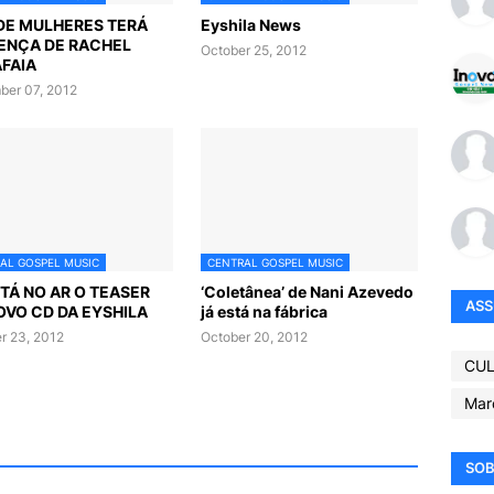
DE MULHERES TERÁ
Eyshila News
ENÇA DE RACHEL
October 25, 2012
FAIA
er 07, 2012
AL GOSPEL MUSIC
CENTRAL GOSPEL MUSIC
STÁ NO AR O TEASER
‘Coletânea’ de Nani Azevedo
AS
OVO CD DA EYSHILA
já está na fábrica
r 23, 2012
October 20, 2012
CUL
Mar
SOB