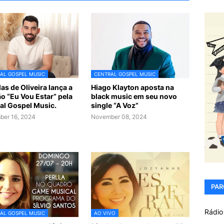
AL GOSPEL MUSIC
CENTRAL GOSPEL MUSIC
as de Oliveira lança a
Hiago Klayton aposta na
o “Eu Vou Estar” pela
black music em seu novo
al Gospel Music.
single “A Voz”
er 16, 2024
November 08, 2024
PAR
Rádio
AL GOSPEL MUSIC
AO VIVO