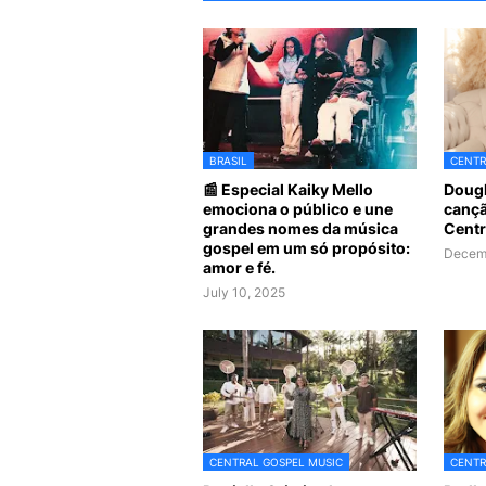
BRASIL
CENTR
📰 Especial Kaiky Mello
Dougl
emociona o público e une
cançã
grandes nomes da música
Centr
gospel em um só propósito:
Decemb
amor e fé.
July 10, 2025
CENTRAL GOSPEL MUSIC
CENTR