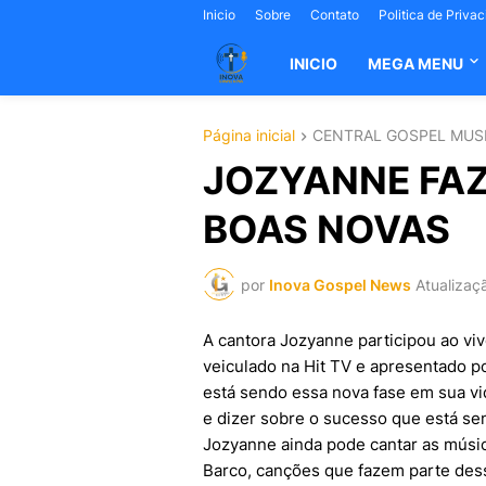
Inicio
Sobre
Contato
Politica de Priva
INICIO
MEGA MENU
Página inicial
CENTRAL GOSPEL MUS
JOZYANNE FAZ
BOAS NOVAS
por
Inova Gospel News
Atualizaç
A cantora Jozyanne participou ao viv
veiculado na Hit TV e apresentado po
está sendo essa nova fase em sua vi
e dizer sobre o sucesso que está se
Jozyanne ainda pode cantar as músi
Barco, canções que fazem parte des