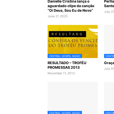
Danielle Cristina lança o
Perll
aguardado clipe da canção
Sant
“Oi Deus, Sou Eu de Novo”
July 2
June 21, 2023
CENTRAL GOSPEL MUSIC
CENTR
RESULTADO – TROFÉU
Graça
PROMESSAS 2013
July 0
November 11, 2013
CENTRAL GOSPEL MUSIC
CENTR