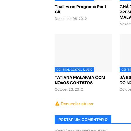
Thalles no Programa Raul
CHÁ 
Gil
PRES
MALA
December 08, 2012
Novemb
CENTRAL GOSPEL MUSIC
CENTR
TATIANA MALAFAIA COM
JÁ E
NOVOS CONTATOS
DO N
October 23, 2012
Octobe
Denunciar abuso
POSTAR UM COMENTÁRIO
deixei sua mensagem aqui