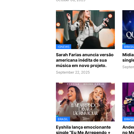
IGNEWS
BRASI
Sarah Farias anuncia versão
Midia
americana inédita de sua
singl
música em novo projeto.
Septem
September 22, 2025
BRASIL
BRASI
Eyshila lança emocionante
Ander
single “Eu Me Arrependo +
no Me