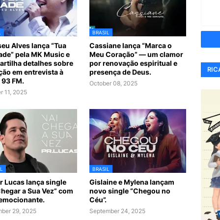
L
BRASIL
iseu Alves lança “Tua
Cassiane lança “Marca o
de” pela MK Music e
Meu Coração” — um clamor
rtilha detalhes sobre
por renovação espiritual e
RIC
ção em entrevista à
presença de Deus.
 93 FM.
October 08, 2025
r 11, 2025
L
BRASIL
r Lucas lança single
Gislaine e Mylena lançam
Chegar a Sua Vez” com
novo single “Chegou no
 emocionante.
Céu”.
ber 29, 2025
September 24, 2025