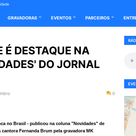
cidade
GRAVADORAS
EVENTOS
PARCEIROS
ENTR
RÁD
E É DESTAQUE NA
DADES' DO JORNAL
EVE
embro
0
nca no Brasil - publicou na coluna "Novidades" de
da cantora Fernanda Brum pela gravadora MK