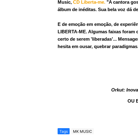
Music,
CD Liberta-me.
"A cantora gosp
álbum de inéditas. Sua bela voz dá des
E de emoção em emoção, de experiênc
LIBERTA-ME. Algumas faixas foram 
certo de serem 'liberadas'... Mensag
hesita em ousar, quebrar paradigmas
Orkut:
Inov
OU 
Tags
MK MUSIC