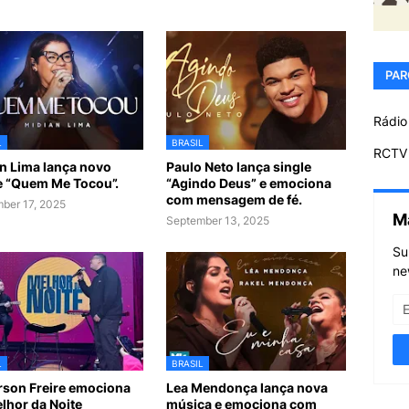
PAR
Rádio
L
BRASIL
RCTV 
n Lima lança novo
Paulo Neto lança single
e “Quem Me Tocou”.
“Agindo Deus” e emociona
com mensagem de fé.
ber 17, 2025
M
September 13, 2025
Su
ne
L
BRASIL
son Freire emociona
Lea Mendonça lança nova
lhor da Noite
música e emociona com