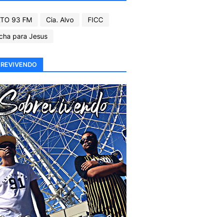
TO 93 FM
Cia. Alvo
FICC
cha para Jesus
REVIVENDO