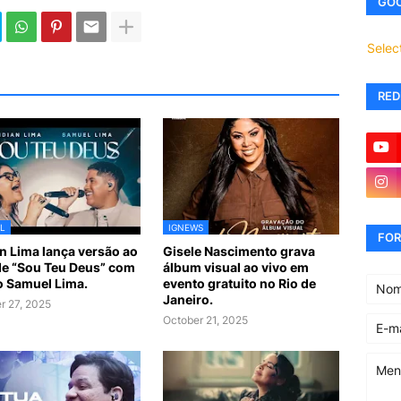
GOO
Selec
RED
L
IGNEWS
FOR
n Lima lança versão ao
Gisele Nascimento grava
de “Sou Teu Deus” com
álbum visual ao vivo em
ho Samuel Lima.
evento gratuito no Rio de
Janeiro.
r 27, 2025
October 21, 2025