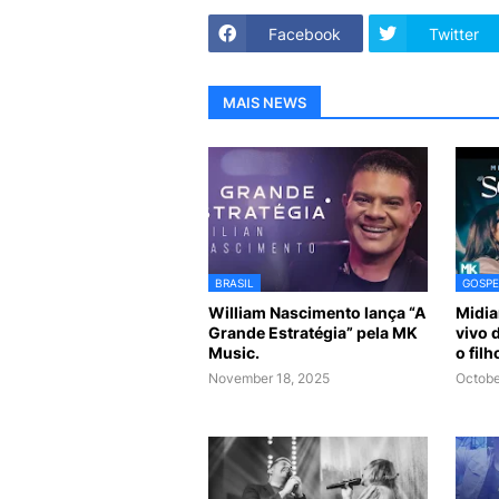
Facebook
Twitter
MAIS NEWS
BRASIL
GOSPE
William Nascimento lança “A
Midia
Grande Estratégia” pela MK
vivo 
Music.
o fil
November 18, 2025
Octobe