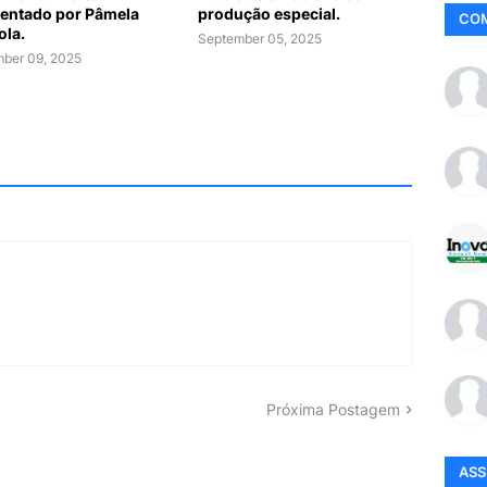
entado por Pâmela
produção especial.
CO
ola.
September 05, 2025
ber 09, 2025
Próxima Postagem
AS