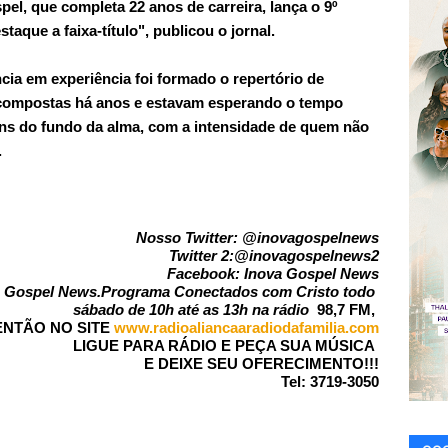
el, que completa 22 anos de carreira, lança o 9º
taque a faixa-título", publicou o jornal.
ia em experiência foi formado o repertório de
compostas há anos e estavam esperando o tempo
ens do fundo da alma, com a intensidade de quem não
.
Nosso Twitter: @
inovagospelnews
Twitter 2:@
inovagospelnews2
Facebook:
Inova Gospel News
a Gospel News
.
Programa Conectados com Cristo todo
sábado de 10h até as 13h na rádio
98,7 FM,
ENTÃO NO SITE
www.radioaliancaaradiodafamilia.com
LIGUE PARA RÁDIO E PEÇA SUA MÚSICA
E DEIXE SEU OFERECIMENTO!!!
Tel: 3719-3050