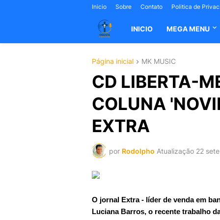
Inicio
Sobre
Contato
Politica de Priva
INICIO
MEGA MENU
Página inicial
MK MUSIC
CD LIBERTA-M
COLUNA 'NOVI
EXTRA
por
Rodolpho
Atualização
22 set
O jornal Extra - líder de venda em ba
Luciana Barros, o recente trabalho 