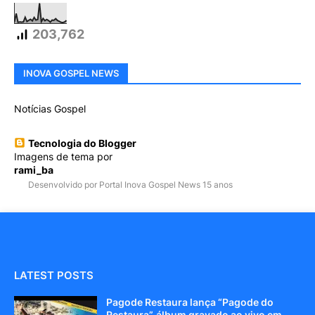
203,762
INOVA GOSPEL NEWS
Notícias Gospel
Tecnologia do Blogger
Imagens de tema por
rami_ba
Desenvolvido por Portal Inova Gospel News 15 anos
LATEST POSTS
Pagode Restaura lança “Pagode do
Restaura”, álbum gravado ao vivo em