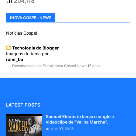
204,118
INOVA GOSPEL NEWS
Notícias Gospel
Tecnologia do Blogger
Imagens de tema por
rami_ba
Desenvolvido por Portal Inova Gospel News 15 anos
LATEST POSTS
Samuel Eleoterio lança o single e
videoclipe de "Vai na Marcha".
August 07, 2026