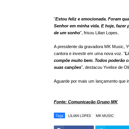
"
Estou feliz e emocionada. Foram qu
Senhor em minha vida. E hoje, fazer p
de um sonho
", frisou Lilian Lopes.
A presidente da gravadora MK Music, Yve
cantora e investir em uma nova voz. "
L
compõe muito bem. Todos poderão co
suas canções
", destacou Yvelise de Oli
Aguarde por mais um lançamento que ir
Fonte: Comunicação Grupo MK
Tags
LILIAN LOPES
MK MUSIC