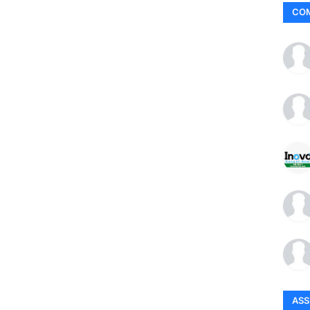
CO
AS