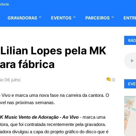
cidade
GRAVADORAS
EVENTOS
PARCEIROS
ENTR
RÁD
 Lilian Lopes pela MK
ara fábrica
ão
06 julho
0
EVE
 Vivo e marca uma nova fase na carreira da cantora. O
onível nas próximas semanas.
MK Music Vento de Adoração - Ao Vivo
- marca uma
ntora, que foi contratada recentemente pela gravadora.
dora divulgou a capa do projeto gráfico do disco que é