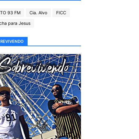
TO 93 FM
Cia. Alvo
FICC
cha para Jesus
REVIVENDO