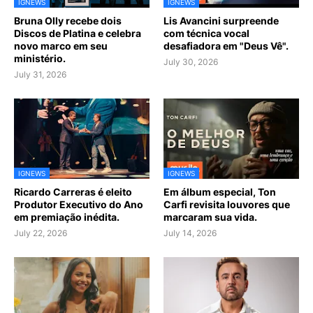
IGNEWS
IGNEWS
Bruna Olly recebe dois
Lis Avancini surpreende
Discos de Platina e celebra
com técnica vocal
novo marco em seu
desafiadora em "Deus Vê".
ministério.
July 30, 2026
July 31, 2026
IGNEWS
IGNEWS
Ricardo Carreras é eleito
Em álbum especial, Ton
Produtor Executivo do Ano
Carfi revisita louvores que
em premiação inédita.
marcaram sua vida.
July 22, 2026
July 14, 2026