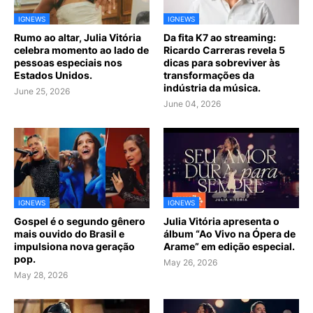
IGNEWS
IGNEWS
Rumo ao altar, Julia Vitória
Da fita K7 ao streaming:
celebra momento ao lado de
Ricardo Carreras revela 5
pessoas especiais nos
dicas para sobreviver às
Estados Unidos.
transformações da
indústria da música.
June 25, 2026
June 04, 2026
IGNEWS
IGNEWS
Gospel é o segundo gênero
Julia Vitória apresenta o
mais ouvido do Brasil e
álbum “Ao Vivo na Ópera de
impulsiona nova geração
Arame” em edição especial.
pop.
May 26, 2026
May 28, 2026