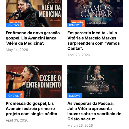
IGNEWS
IGNEWS
Fenômeno da nova geração
Em parceria inédita, Julia
gospel, Lis Avancini lança
Vitória e Marcelo Markes
“Além da Medicina”.
surpreendem com “Vamos
Cantar”.
May 14, 2026
April 23, 2026
IGNEWS
IGNEWS
Promessa do gospel, Lis
Às vésperas da Páscoa,
Avancini estreia primeiro
Julia Vitória apresenta
projeto com single inédito.
louvor sobre o sacrifício de
Cristo na cruz.
April 09, 2026
March 26, 2026