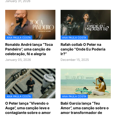
January 31, 2026
ANA PAULA COSTA
ANA PAULA COSTA
Ronaldo André lança “Toca
Rafah collab O Peter na
Pandeiro”, uma canção de
canção "Onde Eu Poderia
celebração, fé e alegria
Ir?”
January 05, 2026
December 15, 2025
ANA PAULA COSTA
ANA PAULA COSTA
O Peter lança “Vivendo o
Babi Garcia lança “Teu
Auge”, uma canção leve e
Amor”, uma canção sobre o
contagiante sobre o amor
amor transformador de