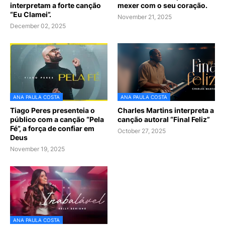
interpretam a forte canção
mexer com o seu coração.
“Eu Clamei”.
November 21, 2025
December 02, 2025
ANA PAULA COSTA
ANA PAULA COSTA
Tiago Peres presenteia o
Charles Martins interpreta a
público com a canção “Pela
canção autoral “Final Feliz”
Fé”, a força de confiar em
October 27, 2025
Deus
November 19, 2025
ANA PAULA COSTA