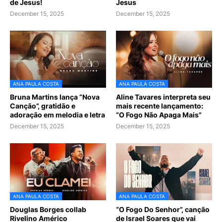
de Jesus!
Jesus
December 15, 2025
December 15, 2025
ANA PAULA COSTA
ANA PAULA COSTA
Bruna Martins lança “Nova
Aline Tavares interpreta seu
Canção”, gratidão e
mais recente lançamento:
adoração em melodia e letra
“O Fogo Não Apaga Mais”
December 15, 2025
December 15, 2025
ANA PAULA COSTA
ANA PAULA COSTA
Douglas Borges collab
“O Fogo Do Senhor”, canção
Rivelino Américo
de Israel Soares que vai