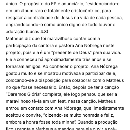
único. O propósito do EP é anunciá-lo, “evidenciando-o
em um álbum raro e totalmente cristocêntrico, para
resgatar a centralidade de Jesus na vida de cada pessoa,
engrandecendo-o como único digno de todo louvor e
adoração (Lucas 4.8)
Matheus diz que foi maravilhoso contar com a
participação da cantora e pastora Ana Nóbrega neste
projeto, pois ela é um “presente de Deus” para sua vida.
Ele a conheceu há aproximadamente três anos e se
tornaram amigos. Ao conhecer o projeto, Ana Nóbrega
gostou muito e se mostrou motivada a participar dele,
colocando-se à disposição para colaborar com o Matheus
no que fosse necessário. Então, depois de ter a canção
“Daremos Glória” completa, ele logo pensou que seria
maravilhoso tê-la em um feat. nessa canção. Matheus
entrou em contato com Ana Nóbrega, que, imediatamente
aceitou o convite, “dizendo-se muito honrada e feliz,
embora a honra fosse toda minha”. Quando a produção
ficou pronta e Matheus a mandou para ela ouvir a pré-