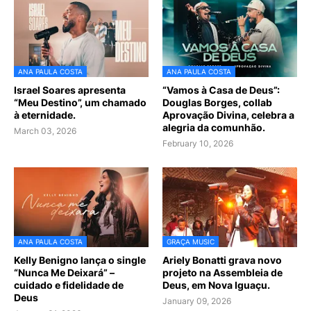
ANA PAULA COSTA
ANA PAULA COSTA
Israel Soares apresenta
“Vamos à Casa de Deus”:
“Meu Destino”, um chamado
Douglas Borges, collab
à eternidade.
Aprovação Divina, celebra a
alegria da comunhão.
March 03, 2026
February 10, 2026
ANA PAULA COSTA
GRAÇA MUSIC
Kelly Benigno lança o single
Ariely Bonatti grava novo
“Nunca Me Deixará” –
projeto na Assembleia de
cuidado e fidelidade de
Deus, em Nova Iguaçu.
Deus
January 09, 2026