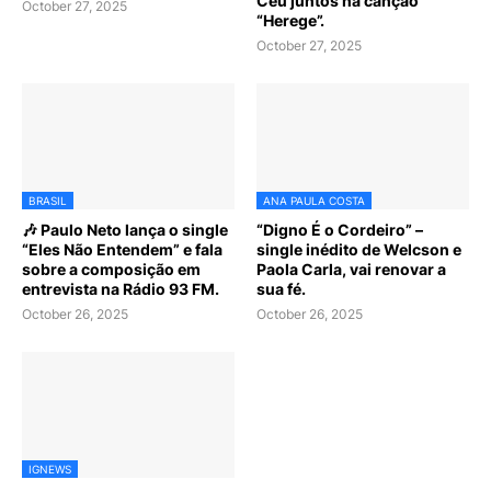
Céu juntos na canção
October 27, 2025
“Herege”.
October 27, 2025
BRASIL
ANA PAULA COSTA
🎶 Paulo Neto lança o single
“Digno É o Cordeiro” –
“Eles Não Entendem” e fala
single inédito de Welcson e
sobre a composição em
Paola Carla, vai renovar a
entrevista na Rádio 93 FM.
sua fé.
October 26, 2025
October 26, 2025
IGNEWS