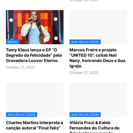
BRASIL
ANA PAULA COSTA
Tamy Klaus lança o EP “O
Marcos Freire e projeto
Segredo da Felicidade” pela
“UNITED 10”, collab Nair
Gravadora Louvor Eterno.
Nany, honrando Deus e Sua
Igreja.
October 27, 2025
October 27, 2025
ANA PAULA COSTA
ANA PAULA COSTA
Charles Martins interpreta a
Vitória Frozi & Kaleb
canção autoral “Final Feliz”
Fernandes do Cultura do