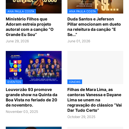
ANA PAULA COSTA
ANA PAULA COSTA
Ministério Filhos que
Duda Santos e Jeferson
Adoram estreia projeto
Pillar emocionam em dueto
autoral com a canção “O
na releitura da canção “E
Grande Eu Sou”
Se...”
June 29, 2026
June 01, 2026
EVENTOS
IGNEWS
Louvorzão 93 promove
Filhas de Mara Lima, as
grande show na Quinta da
cantoras Vanessa e Dayane
Boa Vista no feriado de 20
Lima se unem na
de novembro.
regravação do clássico “Vai
Dar Tudo Certo”
November 03, 2025
October 29, 2025