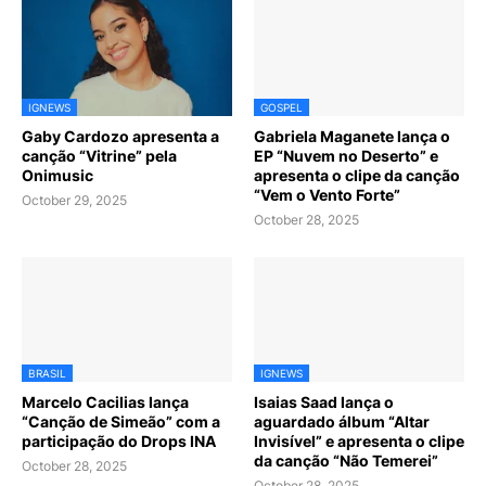
IGNEWS
GOSPEL
Gaby Cardozo apresenta a
Gabriela Maganete lança o
canção “Vitrine” pela
EP “Nuvem no Deserto” e
Onimusic
apresenta o clipe da canção
“Vem o Vento Forte”
October 29, 2025
October 28, 2025
BRASIL
IGNEWS
Marcelo Cacilias lança
Isaias Saad lança o
“Canção de Simeão” com a
aguardado álbum “Altar
participação do Drops INA
Invisível” e apresenta o clipe
da canção “Não Temerei”
October 28, 2025
October 28, 2025