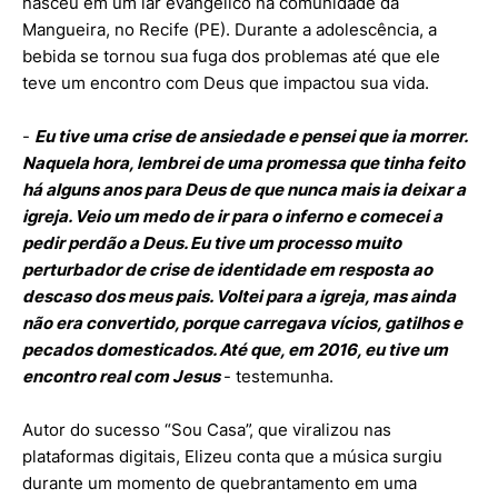
nasceu em um lar evangélico na comunidade da
Mangueira, no Recife (PE). Durante a adolescência, a
bebida se tornou sua fuga dos problemas até que ele
teve um encontro com Deus que impactou sua vida.
-
Eu tive uma crise de ansiedade e pensei que ia morrer.
Naquela hora, lembrei de uma promessa que tinha feito
há alguns anos para Deus de que nunca mais ia deixar a
igreja. Veio um medo de ir para o inferno e comecei a
pedir perdão a Deus. Eu tive um processo muito
perturbador de crise de identidade em resposta ao
descaso dos meus pais. Voltei para a igreja, mas ainda
não era convertido, porque carregava vícios, gatilhos e
pecados domesticados. Até que, em 2016, eu tive um
encontro real com Jesus
- testemunha.
Autor do sucesso “Sou Casa”, que viralizou nas
plataformas digitais, Elizeu conta que a música surgiu
durante um momento de quebrantamento em uma