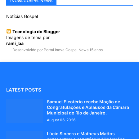
INOVA GOSPEL NEWS
Notícias Gospel
Tecnologia do Blogger
Imagens de tema por
rami_ba
Desenvolvido por Portal Inova Gospel News 15 anos
LATEST POSTS
Samuel Eleotério recebe Moção de
Congratulações e Aplausos da Câmara
Municipal do Rio de Janeiro.
August 06, 2026
Lúcio Sincero e Matheus Mattos