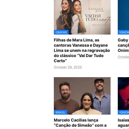
IGNEWS
IGNEW
Filhas de Mara Lima, as
Gaby 
cantoras Vanessa e Dayane
cançã
Lima se unem na regravação
Onim
do clássico “Vai Dar Tudo
Octobe
Certo”
October 29, 2025
BRASIL
IGNEW
Marcelo Cacilias lança
Isaia
“Canção de Simeão” com a
aguar