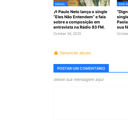
BRASIL
ANA P
🎶 Paulo Neto lança o single
“Dign
“Eles Não Entendem” e fala
singl
sobre a composição em
Paola
entrevista na Rádio 93 FM.
sua fé
October 26, 2025
Octobe
Denunciar abuso
POSTAR UM COMENTÁRIO
deixei sua mensagem aqui