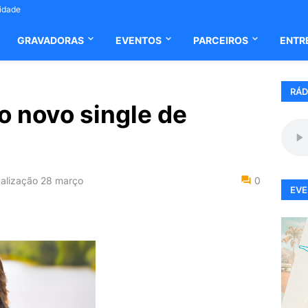
cidade
GRAVADORAS
EVENTOS
PARCEIROS
ENTR
RÁD
 o novo single de
alização
28 março
0
EVE