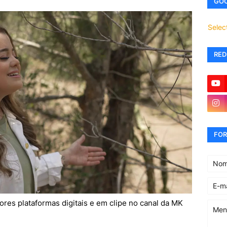
GOO
Selec
RED
FOR
iores plataformas digitais e em clipe no canal da MK