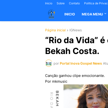
Inicio
Sobre
Contato
Politica de Priva
INICIO
MEGA MENU
Página inicial
IGNews
“Rio da Vida” é
Bekah Costa.
por
Portal Inova Gospel News
Atu
Canção ganhou clipe emocionante.
Por mkmusic