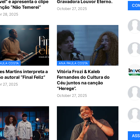
vel” e apresenta o clipe
Gravadora Louvor Eterno.
CO
nção “Não Temerei”
October 27, 2025
r 28, 2025
AULA COSTA
ANA PAULA COSTA
es Martins interpreta a
Vitória Frozi & Kaleb
o autoral “Final Feliz”
Fernandes do Cultura do
Céu juntos na canção
r 27, 2025
“Herege”.
October 27, 2025
AS