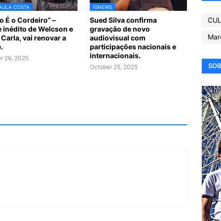
AULA COSTA
IGNEWS
o É o Cordeiro” –
Sued Silva confirma
CUL
e inédito de Welcson e
gravação de novo
Mar
 Carla, vai renovar a
audiovisual com
.
participações nacionais e
internacionais.
r 26, 2025
SOB
October 25, 2025