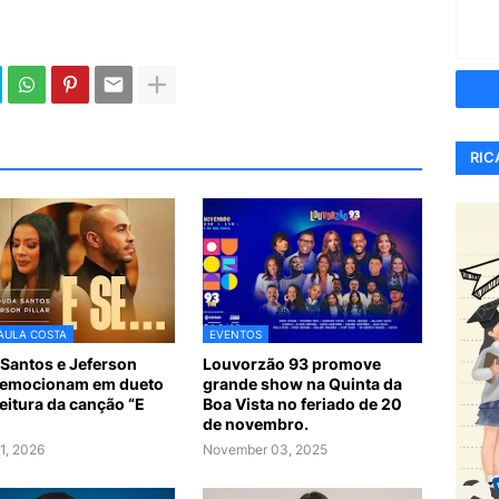
RIC
AULA COSTA
EVENTOS
Santos e Jeferson
Louvorzão 93 promove
r emocionam em dueto
grande show na Quinta da
leitura da canção “E
Boa Vista no feriado de 20
de novembro.
1, 2026
November 03, 2025