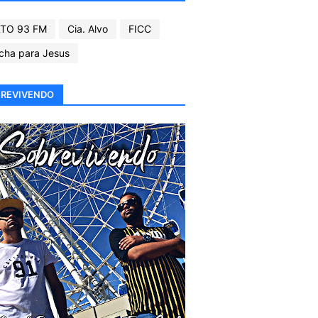
TO 93 FM
Cia. Alvo
FICC
cha para Jesus
REVIVENDO