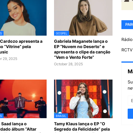
PAR
S
GOSPEL
Rádio
Cardozo apresenta a
Gabriela Maganete lança o
o “Vitrine” pela
EP “Nuvem no Deserto” e
RCTV 
usic
apresenta o clipe da canção
“Vem o Vento Forte”
r 29, 2025
October 28, 2025
M
Su
ne
S
BRASIL
s Saad lança o
Tamy Klaus lança o EP “O
dado álbum “Altar
Segredo da Felicidade” pela