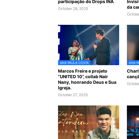
participação do Drops INA
Invisí
da ca
October 28, 2025
Octobe
ANA PAULA COSTA
ANA P
Marcos Freire e projeto
Charl
“UNITED 10”, collab Nair
cançã
Nany, honrando Deus e Sua
Octobe
Igreja.
October 27, 2025