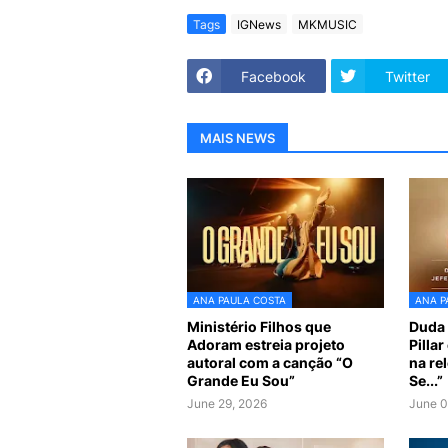
Tags
IGNews
MKMUSIC
Facebook
Twitter
MAIS NEWS
ANA PAULA COSTA
ANA P
Ministério Filhos que
Duda 
Adoram estreia projeto
Pilla
autoral com a canção “O
na re
Grande Eu Sou”
Se...”
June 29, 2026
June 0