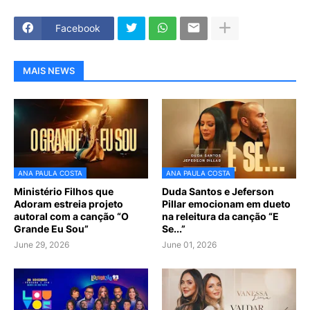
Facebook
MAIS NEWS
ANA PAULA COSTA
ANA PAULA COSTA
Ministério Filhos que
Duda Santos e Jeferson
Adoram estreia projeto
Pillar emocionam em dueto
autoral com a canção “O
na releitura da canção “E
Grande Eu Sou”
Se...”
June 29, 2026
June 01, 2026