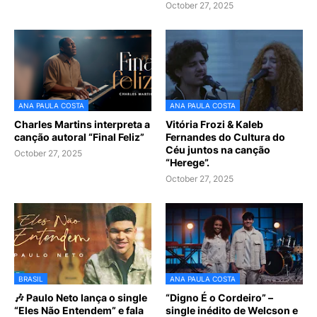
October 27, 2025
ANA PAULA COSTA
ANA PAULA COSTA
Charles Martins interpreta a
Vitória Frozi & Kaleb
canção autoral “Final Feliz”
Fernandes do Cultura do
Céu juntos na canção
October 27, 2025
“Herege”.
October 27, 2025
BRASIL
ANA PAULA COSTA
🎶 Paulo Neto lança o single
“Digno É o Cordeiro” –
“Eles Não Entendem” e fala
single inédito de Welcson e