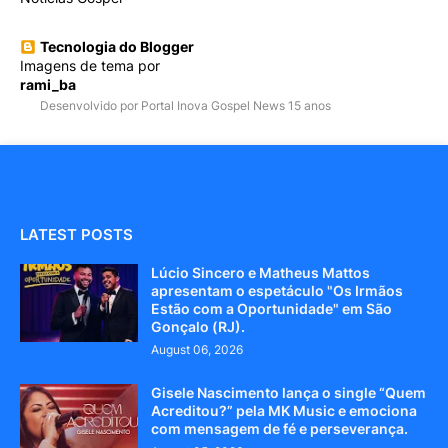
Tecnologia do Blogger
Imagens de tema por
rami_ba
Desenvolvido por Portal Inova Gospel News 15 anos
LATEST POSTS
Lúcio Sincero e Matheus Mattos
apresentam o espetáculo "Os Irmãos
Estão com a Oportunidade" em São
Gonçalo (RJ).
August 06, 2026
Gisele Nascimento lança o single “Quem
Acreditou?” pela MK Music e emociona
com mensagem de fé e perseverança.