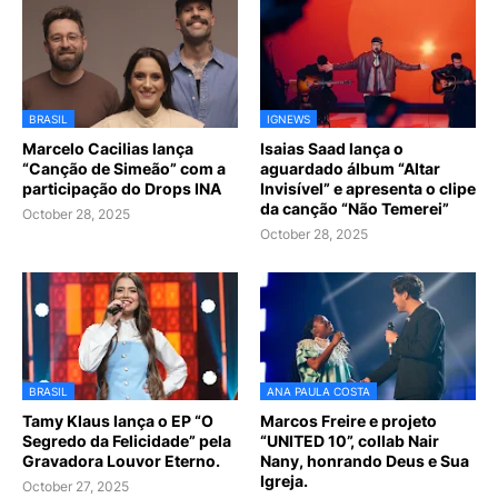
BRASIL
IGNEWS
Marcelo Cacilias lança
Isaias Saad lança o
“Canção de Simeão” com a
aguardado álbum “Altar
participação do Drops INA
Invisível” e apresenta o clipe
da canção “Não Temerei”
October 28, 2025
October 28, 2025
BRASIL
ANA PAULA COSTA
Tamy Klaus lança o EP “O
Marcos Freire e projeto
Segredo da Felicidade” pela
“UNITED 10”, collab Nair
Gravadora Louvor Eterno.
Nany, honrando Deus e Sua
Igreja.
October 27, 2025