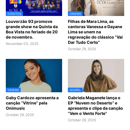
EVENTOS
IGNEWS
Louvorzão 93 promove
Filhas de Mara Lima, as
grande show na Quinta da
cantoras Vanessa e Dayane
Boa Vista no feriado de 20
Lima se unem na
de novembro.
regravação do clássico “Vai
Dar Tudo Certo”
November 03, 2025
October 29, 2025
IGNEWS
GOSPEL
Gaby Cardozo apresenta a
Gabriela Maganete lança o
canção “Vitrine” pela
EP “Nuvem no Deserto” e
Onimusic
apresenta o clipe da canção
“Vem o Vento Forte”
October 29, 2025
October 28, 2025