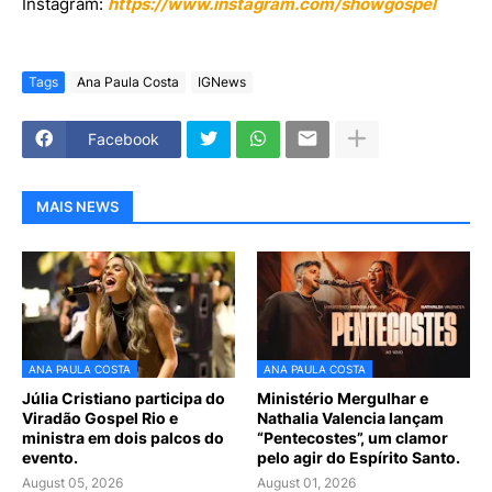
Instagram:
https://www.instagram.com/showgospel
Tags
Ana Paula Costa
IGNews
Facebook
MAIS NEWS
ANA PAULA COSTA
ANA PAULA COSTA
Júlia Cristiano participa do
Ministério Mergulhar e
Viradão Gospel Rio e
Nathalia Valencia lançam
ministra em dois palcos do
“Pentecostes”, um clamor
evento.
pelo agir do Espírito Santo.
August 05, 2026
August 01, 2026