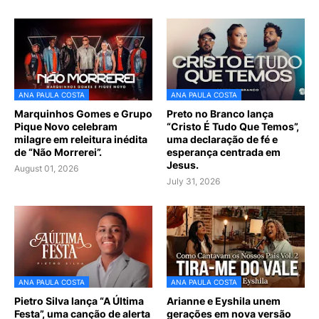
ANA PAULA COSTA
ANA PAULA COSTA
Marquinhos Gomes e Grupo
Preto no Branco lança
Pique Novo celebram
“Cristo É Tudo Que Temos”,
milagre em releitura inédita
uma declaração de fé e
de “Não Morrerei”.
esperança centrada em
Jesus.
August 01, 2026
July 31, 2026
ANA PAULA COSTA
ANA PAULA COSTA
Pietro Silva lança “A Última
Arianne e Eyshila unem
Festa”, uma canção de alerta
gerações em nova versão