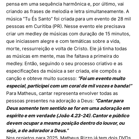
pensa em uma sequência harmônica e, por último, vai
criando as frases de melodia e letra simultaneamente. A
música “Tu És Santo” foi criada para um evento de 28 mil
pessoas em Curitiba (PR). Nesse evento ele precisava
criar um medley de músicas com duração de 15 minutos,
que iniciassem alegre e com temáticas sobre a vida,
morte, ressurreição e volta de Cristo. Ele já tinha todas
as músicas em mente, mas lhe faltava a primeira do
medley. Então, seguindo o seu processo criativo e as
especificações da música a ser criada, ele compôs a
canção e obteve muito sucesso:
“Foi um evento muito
especial, participei com um coral de mil vozes e banda!”
Para Matheus, cantar representa envolver todas as
pessoas presentes na adoração a Deus:
“Cantar para
Deus somente tem sentido se for em uma adoração em
espírito e em verdade (João 4.23-24). Cantor e público
devem ocupar a mesma posição dentro do louvor, ou
seja, a de adorador a Deus.”
Nos projetos para 2025, Matheus Rizzo já tem dois DVDs