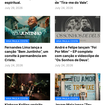
espiritual.
de “Tira-me do Vale”.
July 29, 2026
July 24, 2026
ANA PAULA COSTA
ANA PAULA COSTA
Fernandes Lima lança a
André e Felipe lançam “Foi
canção “Bem Juntinho”, um
Por Mim” – EP completo
convite à permanência em
com canção e videoclipe de
Cristo.
“Os Sonhos de Deus”.
July 24, 2026
July 24, 2026
ANA PAULA COSTA
ANA PAULA COSTA
Klebson Kollins revisita
Jeyzer Maia lança “Teu