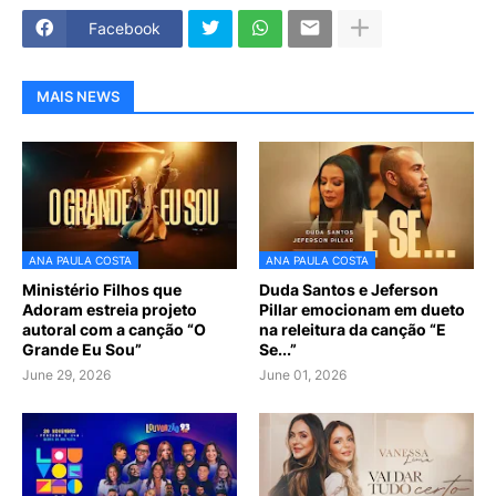
Facebook
MAIS NEWS
ANA PAULA COSTA
ANA PAULA COSTA
Ministério Filhos que
Duda Santos e Jeferson
Adoram estreia projeto
Pillar emocionam em dueto
autoral com a canção “O
na releitura da canção “E
Grande Eu Sou”
Se...”
June 29, 2026
June 01, 2026