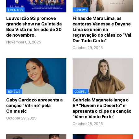
EVENTOS
IGNEWS
Louvorzão 93 promove
Filhas de Mara Lima, as
grande show na Quinta da
cantoras Vanessa e Dayane
Boa Vista no feriado de 20
Lima se unem na
de novembro.
regravação do clássico “Vai
Dar Tudo Certo”
November 03, 2025
October 29, 2025
IGNEWS
GOSPEL
Gaby Cardozo apresenta a
Gabriela Maganete lança o
canção “Vitrine” pela
EP “Nuvem no Deserto” e
Onimusic
apresenta o clipe da canção
“Vem o Vento Forte”
October 29, 2025
October 28, 2025