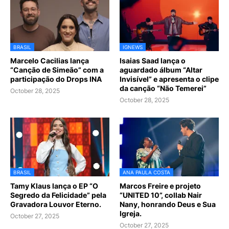
BRASIL
IGNEWS
Marcelo Cacilias lança
Isaias Saad lança o
“Canção de Simeão” com a
aguardado álbum “Altar
participação do Drops INA
Invisível” e apresenta o clipe
da canção “Não Temerei”
October 28, 2025
October 28, 2025
BRASIL
ANA PAULA COSTA
Tamy Klaus lança o EP “O
Marcos Freire e projeto
Segredo da Felicidade” pela
“UNITED 10”, collab Nair
Gravadora Louvor Eterno.
Nany, honrando Deus e Sua
Igreja.
October 27, 2025
October 27, 2025