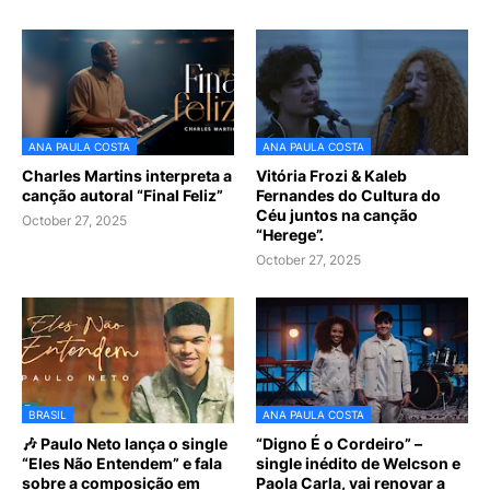
ANA PAULA COSTA
ANA PAULA COSTA
Charles Martins interpreta a
Vitória Frozi & Kaleb
canção autoral “Final Feliz”
Fernandes do Cultura do
Céu juntos na canção
October 27, 2025
“Herege”.
October 27, 2025
BRASIL
ANA PAULA COSTA
🎶 Paulo Neto lança o single
“Digno É o Cordeiro” –
“Eles Não Entendem” e fala
single inédito de Welcson e
sobre a composição em
Paola Carla, vai renovar a