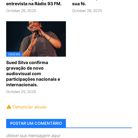
entrevista na Rádio 93 FM.
sua fé.
October 26, 2025
October 26, 2025
IGNEWS
Sued Silva confirma
gravação de novo
audiovisual com
participações nacionais e
internacionais.
October 25, 2025
Denunciar abuso
POSTAR UM COMENTÁRIO
deixei sua mensagem aqui