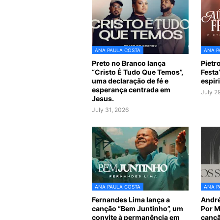
ANA PAULA COSTA
ANA P
Preto no Branco lança
Pietro
“Cristo É Tudo Que Temos”,
Festa
uma declaração de fé e
espiri
esperança centrada em
July 2
Jesus.
July 31, 2026
ANA PAULA COSTA
ANA P
Fernandes Lima lança a
André
canção “Bem Juntinho”, um
Por M
convite à permanência em
cançã