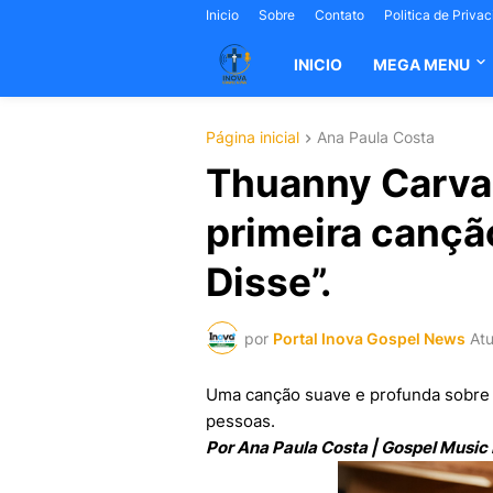
Inicio
Sobre
Contato
Politica de Priva
INICIO
MEGA MENU
Página inicial
Ana Paula Costa
Thuanny Carval
primeira cançã
Disse”.
por
Portal Inova Gospel News
Atu
Uma canção suave e profunda sobre 
pessoas.
Por Ana Paula Costa | Gospel Music 