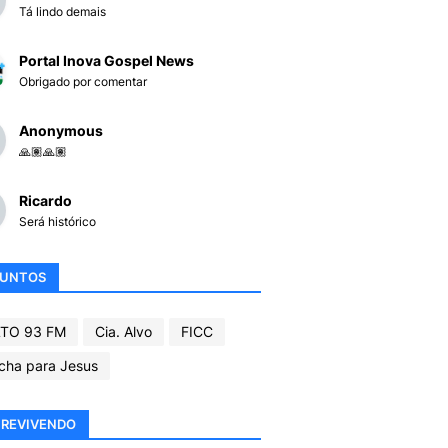
Tá lindo demais
Portal Inova Gospel News
Obrigado por comentar
Anonymous
🙏🏽🙏🏽
Ricardo
Será histórico
SUNTOS
TO 93 FM
Cia. Alvo
FICC
cha para Jesus
REVIVENDO