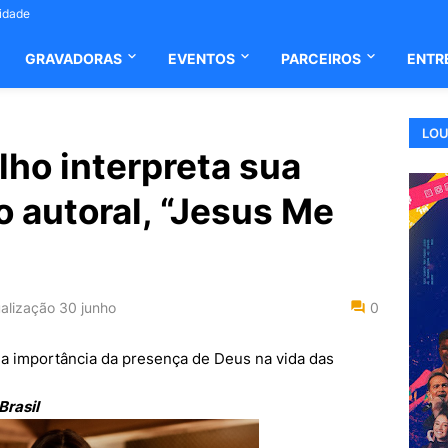
cidade
GRAVADORAS
EVENTOS
PARCEIROS
ENTR
LOU
ho interpreta sua
o autoral, “Jesus Me
alização
30 junho
0
a importância da presença de Deus na vida das
Brasil