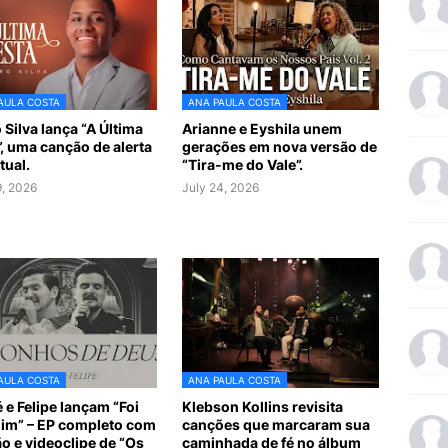
AULA COSTA
ANA PAULA COSTA
 Silva lança “A Última
Arianne e Eyshila unem
”, uma canção de alerta
gerações em nova versão de
tual.
“Tira-me do Vale”.
9, 2026
July 24, 2026
AULA COSTA
ANA PAULA COSTA
 e Felipe lançam “Foi
Klebson Kollins revisita
im” – EP completo com
canções que marcaram sua
o e videoclipe de “Os
caminhada de fé no álbum