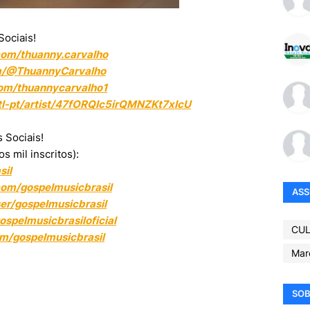
ociais!
com/thuanny.carvalho
m/@ThuannyCarvalho
om/thuannycarvalho1
ntl-pt/artist/47fORQIc5irQMNZKt7xIcU
 Sociais!
 mil inscritos):
sil
com/gospelmusicbrasil
AS
ser/gospelmusicbrasil
spelmusicbrasiloficial
CUL
m/gospelmusicbrasil
Mar
SOB