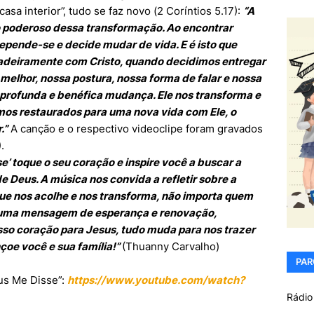
sa interior”, tudo se faz novo (2 Coríntios 5.17):
“A
poderoso dessa transformação. Ao encontrar
repende-se e decide mudar de vida. E é isto que
deiramente com Cristo, quando decidimos entregar
melhor, nossa postura, nossa forma de falar e nossa
profunda e benéfica mudança. Ele nos transforma e
omos restaurados para uma nova vida com Ele, o
.”
A canção e o respectivo videoclipe foram gravados
.
e’ toque o seu coração e inspire você a buscar a
e Deus. A música nos convida a refletir sobre a
ue nos acolhe e nos transforma, não importa quem
É uma mensagem de esperança e renovação,
so coração para Jesus, tudo muda para nos trazer
çoe você e sua família!”
(Thuanny Carvalho)
PAR
sus Me Disse”:
https://www.youtube.com/watch?
Rádio