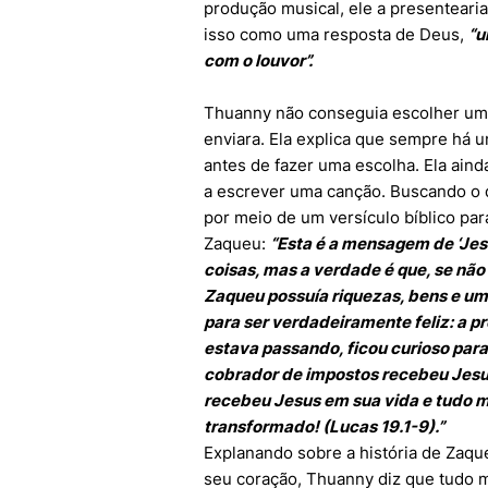
produção musical, ele a presentear
isso como uma resposta de Deus,
“u
com o louvor”.
Thuanny não conseguia escolher uma 
enviara. Ela explica que sempre há
antes de fazer uma escolha. Ela aind
a escrever uma canção. Buscando o d
por meio de um versículo bíblico par
Zaqueu:
“Esta é a mensagem de ‘Jes
coisas, mas a verdade é que, se nã
Zaqueu possuía riquezas, bens e uma
para ser verdadeiramente feliz: a 
estava passando, ficou curioso par
cobrador de impostos recebeu Jesus
recebeu Jesus em sua vida e tudo mu
transformado! (Lucas 19.1-9).”
Explanando sobre a história de Zaq
seu coração, Thuanny diz que tudo m