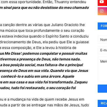
ia com essa oportunidade. Então, Thuanny entendeu
m sinal para que eu não desistisse do meu chamado
canção dentre as várias que Juliano Gracioto lhe
FOR
 uma música que toca profundamente o seu coração
a estava indecisa quando o Espírito Santo a conduziu
irecionamento de Deus, ela pediu que Ele a guiasse
a essa composição, e Ele a levou à história de
us Me Disse’: podemos conquistar e possuir muitas
o tivermos a presença de Deus, não temos nada.
 boa posição social, mas faltava-lhe o principal
presença de Deus em sua vida. Quando viu que Jesus
a conhecê-lo e subiu em uma árvore. Aquele
 em sua casa e sua vida foi transformada. Zaqueu
dou, tudo foi restaurado, o seu coração foi
ueu e a mudança na vida de quem recebe Jesus em
RIC
uda a partir de se entregar nas mãos de Jesus, tudo