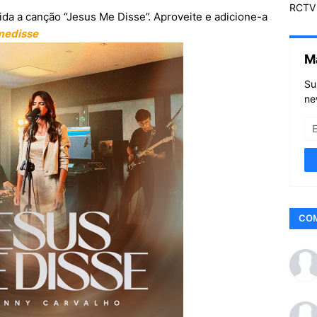
RCTV 
rida a canção “Jesus Me Disse”. Aproveite e adicione-a
medisse
M
Su
ne
CO