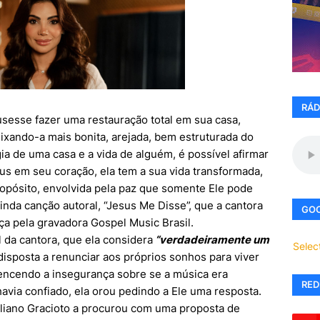
RÁD
usesse fazer uma restauração total em sua casa,
ixando-a mais bonita, arejada, bem estruturada do
ia de uma casa e a vida de alguém, é possível afirmar
s em seu coração, ela tem a sua vida transformada,
ropósito, envolvida pela paz que somente Ele pode
inda canção autoral, “Jesus Me Disse”, que a cantora
GOO
a pela gravadora Gospel Music Brasil.
 da cantora, que ela considera
“verdadeiramente um
Selec
disposta a renunciar aos próprios sonhos para viver
vencendo a insegurança sobre se a música era
RED
via confiado, ela orou pedindo a Ele uma resposta.
uliano Gracioto a procurou com uma proposta de