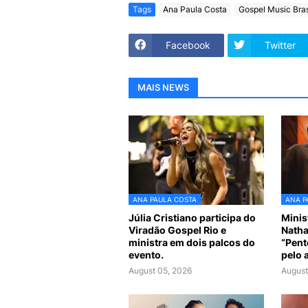
Tags
Ana Paula Costa
Gospel Music Bras
Facebook
Twitter
MAIS NEWS
ANA PAULA COSTA
ANA P
Júlia Cristiano participa do
Minis
Viradão Gospel Rio e
Natha
ministra em dois palcos do
“Pent
evento.
pelo 
August 05, 2026
August