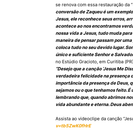
se renova com essa restauração da “ca
conversão de Zaqueu é um exemplo 
Jesus, ele reconhece seus erros, ar
acontece ao nos encontramos verda
nossa vida a Jesus, tudo muda para 
maneira de pensar passam por uma 
coloca tudo no seu devido lugar. S
único e suficiente Senhor e Salvador
no Estúdio Gracioto, em Curitiba (PR)
“Desejo que a canção ‘Jesus Me Diss
verdadeira felicidade na presença d
importância da presença de Deus, q
sejamos ou o que tenhamos feito. 
lembrando que, quando abrimos nos
vida abundante e eterna. Deus aben
Assista ao videoclipe da canção “Je
v=tb5ZwK0fHrE