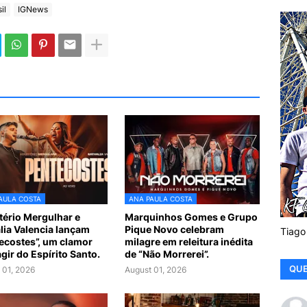
il
IGNews
AULA COSTA
ANA PAULA COSTA
tério Mergulhar e
Marquinhos Gomes e Grupo
lia Valencia lançam
Pique Novo celebram
Tiago
ecostes”, um clamor
milagre em releitura inédita
agir do Espírito Santo.
de “Não Morrerei”.
QUE
 01, 2026
August 01, 2026