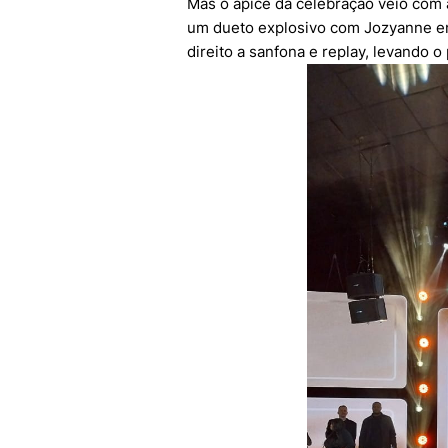
Mas o ápice da celebração veio com a
um dueto explosivo com Jozyanne em
direito a sanfona e replay, levando o 