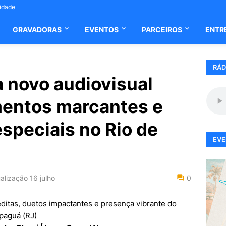
cidade
GRAVADORAS
EVENTOS
PARCEIROS
ENTR
RÁD
 novo audiovisual
mentos marcantes e
speciais no Rio de
EVE
alização
16 julho
0
ditas, duetos impactantes e presença vibrante do
paguá (RJ)