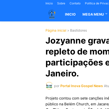
Inicio
Sobre
Contato
Politica de Priva
INICIO
MEGA MENU
Página inicial
Bastidores
Jozyanne grava
repleto de mo
participações e
Janeiro.
por
Portal Inova Gospel News
Atu
Projeto contou com sete canções iné
público na Belém Church, em Jacare