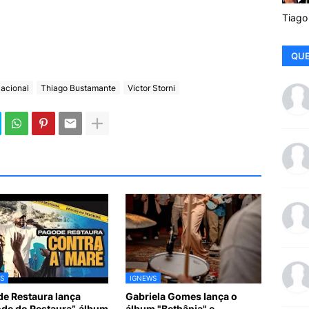
Tiago
QUE
acional
Thiago Bustamante
Victor Storni
S
IGNEWS
e Restaura lança
Gabriela Gomes lança o
de do Restaura”, álbum
álbum "Bethânia" e