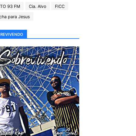
TO 93 FM
Cia. Alvo
FICC
cha para Jesus
REVIVENDO