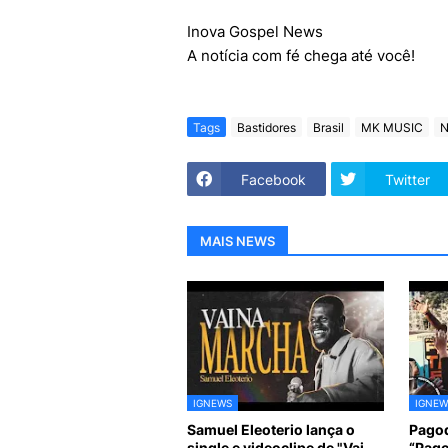
Inova Gospel News
A notícia com fé chega até você!
Tags
Bastidores
Brasil
MK MUSIC
N
Facebook
Twitter
MAIS NEWS
IGNEWS
IGNEW
Samuel Eleoterio lança o
Pagod
single e videoclipe de "Vai
“Pago