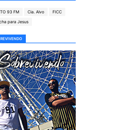
TO 93 FM
Cia. Alvo
FICC
cha para Jesus
REVIVENDO