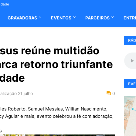
cidade
GRAVADORAS
EVENTOS
PARCEIROS
ENTR
RÁD
sus reúne multidão
rca retorno triunfante
idade
EVE
alização
21 julho
0
les Roberto, Samuel Messias, Willian Nascimento,
cy Aguiar e mais, evento celebrou a fé com adoração,
ws