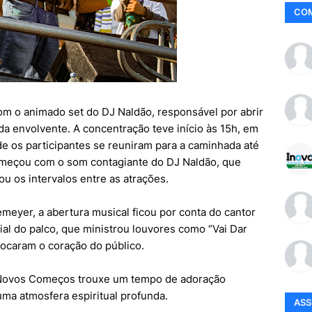
CO
m o animado set do DJ Naldão, responsável por abrir
ida envolvente. A concentração teve início às 15h, em
e os participantes se reuniram para a caminhada até
meçou com o som contagiante do DJ Naldão, que
 os intervalos entre as atrações.
emeyer, a abertura musical ficou por conta do cantor
cial do palco, que ministrou louvores como “Vai Dar
ocaram o coração do público.
r Novos Começos trouxe um tempo de adoração
uma atmosfera espiritual profunda.
AS