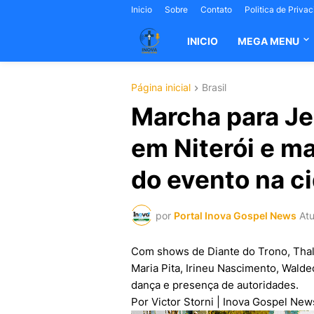
Inicio
Sobre
Contato
Politica de Priva
INICIO
MEGA MENU
Página inicial
Brasil
Marcha para Je
em Niterói e ma
do evento na c
por
Portal Inova Gospel News
Atu
Com shows de Diante do Trono, Thal
Maria Pita, Irineu Nascimento, Walde
dança e presença de autoridades.
Por Victor Storni | Inova Gospel Ne