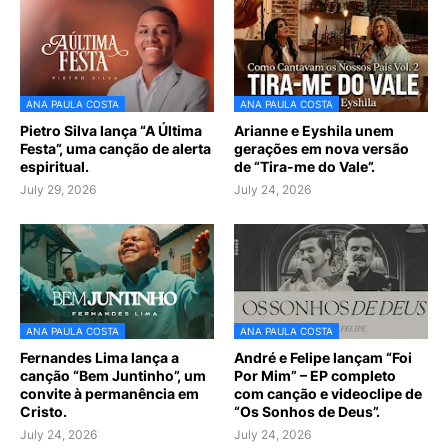
ANA PAULA COSTA
ANA PAULA COSTA
Pietro Silva lança “A Última
Arianne e Eyshila unem
Festa”, uma canção de alerta
gerações em nova versão
espiritual.
de “Tira-me do Vale”.
July 29, 2026
July 24, 2026
ANA PAULA COSTA
ANA PAULA COSTA
Fernandes Lima lança a
André e Felipe lançam “Foi
canção “Bem Juntinho”, um
Por Mim” – EP completo
convite à permanência em
com canção e videoclipe de
Cristo.
“Os Sonhos de Deus”.
July 24, 2026
July 24, 2026