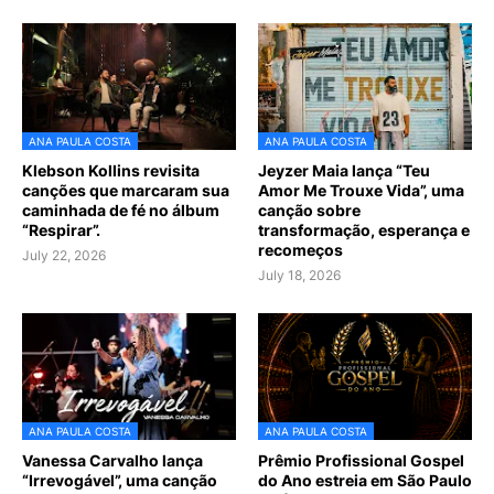
ANA PAULA COSTA
ANA PAULA COSTA
Klebson Kollins revisita
Jeyzer Maia lança “Teu
canções que marcaram sua
Amor Me Trouxe Vida”, uma
caminhada de fé no álbum
canção sobre
“Respirar”.
transformação, esperança e
recomeços
July 22, 2026
July 18, 2026
ANA PAULA COSTA
ANA PAULA COSTA
Vanessa Carvalho lança
Prêmio Profissional Gospel
“Irrevogável”, uma canção
do Ano estreia em São Paulo