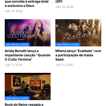
que convida à entrega total
(SP)
e exclusiva a Deus
July 15, 2026
July 18, 2026
ANA PAULA COSTA
ANA PAULA COSTA
Ariely Bonatti lança a
Milena lança “Exaltado” com
impactante canção “Quando
a participação de Isaias
O Culto Termina”
Saad.
July 11, 2026
July 11, 2026
ANA PAULA COSTA
Rock do Reino resgata a