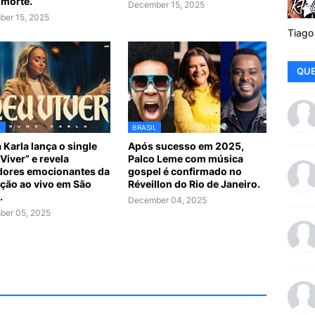
 morte.
December 15, 2025
er 15, 2025
Tiago
QUE
L
BRASIL
 Karla lança o single
Após sucesso em 2025,
Viver” e revela
Palco Leme com música
dores emocionantes da
gospel é confirmado no
ção ao vivo em São
Réveillon do Rio de Janeiro.
.
December 04, 2025
er 05, 2025