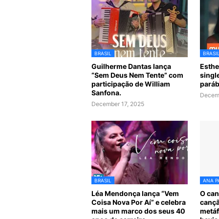
BRASIL
BRASI
Guilherme Dantas lança
Esthe
“Sem Deus Nem Tente” com
singl
participação de William
paráb
Sanfona.
Decemb
December 17, 2025
BRASIL
ANA P
Léa Mendonça lança “Vem
O can
Coisa Nova Por Aí” e celebra
cançã
mais um marco dos seus 40
metáf