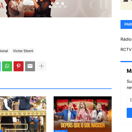
PAR
Rádio
RCTV 
ional
Victor Storni
M
Su
ne