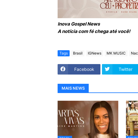
Inova Gospel News
A notícia com fé chega até você!
Tags
Brasil
IGNews
MK MUSIC
Nac
Facebook
Twitter
MAIS NEWS