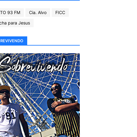
TO 93 FM
Cia. Alvo
FICC
cha para Jesus
REVIVENDO