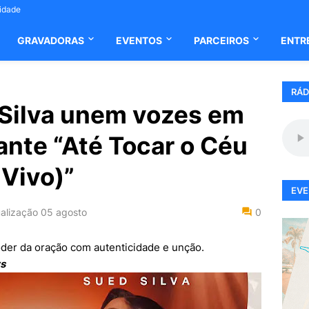
cidade
GRAVADORAS
EVENTOS
PARCEIROS
ENTR
RÁD
 Silva unem vozes em
nte “Até Tocar o Céu
 Vivo)”
EVE
alização
05 agosto
0
poder da oração com autenticidade e unção.
ws