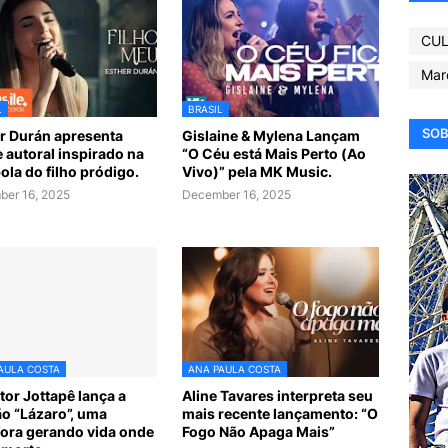
CUL
Mar
L
BRASIL
SOB
r Durán apresenta
Gislaine & Mylena Lançam
e autoral inspirado na
“O Céu está Mais Perto (Ao
ola do filho pródigo.
Vivo)” pela MK Music.
er 16, 2025
December 16, 2025
AULA COSTA
ANA PAULA COSTA
tor Jottapê lança a
Aline Tavares interpreta seu
o “Lázaro”, uma
mais recente lançamento: “O
ora gerando vida onde
Fogo Não Apaga Mais”