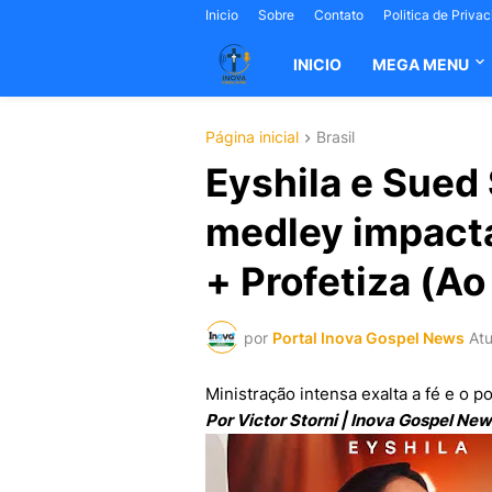
Inicio
Sobre
Contato
Politica de Priva
INICIO
MEGA MENU
Página inicial
Brasil
Eyshila e Sued
medley impacta
+ Profetiza (Ao
por
Portal Inova Gospel News
Atu
Ministração intensa exalta a fé e o 
Por Victor Storni | Inova Gospel Ne