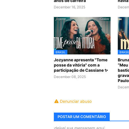
anos de carreira
havia
December 16, 2025
Decemb
BRASIL
BRASI
Jozyanne apresenta "Tome
Bruna
posse da vitória" com a
“Meu 
participação de Cassiane ✨
basti
grava
December 08, 2025
Paulo
Decemb
Denunciar abuso
POSTAR UM COMENTÁRIO
deixei sua mensagem aqui