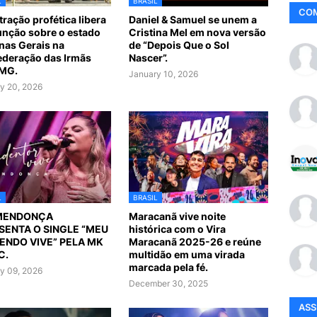
L
BRASIL
CO
tração profética libera
Daniel & Samuel se unem a
nção sobre o estado
Cristina Mel em nova versão
nas Gerais na
de “Depois Que o Sol
deração das Irmãs
Nascer”.
 MG.
January 10, 2026
y 20, 2026
L
BRASIL
MENDONÇA
Maracanã vive noite
SENTA O SINGLE “MEU
histórica com o Vira
ENDO VIVE” PELA MK
Maracanã 2025-26 e reúne
C.
multidão em uma virada
marcada pela fé.
y 09, 2026
December 30, 2025
AS