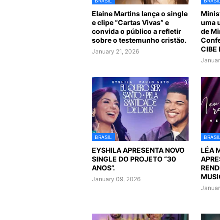
BRASIL
BRASI
Elaine Martins lança o single
Minis
e clipe “Cartas Vivas” e
uma u
convida o público a refletir
de Mi
sobre o testemunho cristão.
Confe
CIBE
January 21, 2026
Januar
BRASIL
BRASI
EYSHILA APRESENTA NOVO
LÉA 
SINGLE DO PROJETO “30
APRE
ANOS”.
REND
MUSI
January 09, 2026
Januar