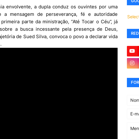
GOO
a envolvente, a dupla conduz os ouvintes por uma
que a mensagem de perseverança, fé e autoridade
Selec
 primeira parte da ministração, “Até Tocar o Céu”, já
 sobre a busca incessante pela presença de Deus,
RED
ajetória de Sued Silva, convoca o povo a declarar vida
.
FOR