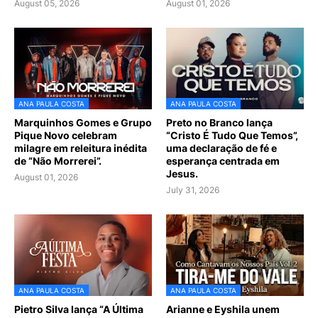
August 05, 2026
August 01, 2026
ANA PAULA COSTA
ANA PAULA COSTA
Marquinhos Gomes e Grupo
Preto no Branco lança
Pique Novo celebram
“Cristo É Tudo Que Temos”,
milagre em releitura inédita
uma declaração de fé e
de “Não Morrerei”.
esperança centrada em
Jesus.
August 01, 2026
July 31, 2026
ANA PAULA COSTA
ANA PAULA COSTA
Pietro Silva lança “A Última
Arianne e Eyshila unem