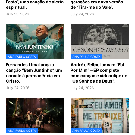
Festa”, uma canção de alerta
gerações em nova versão
espiritual.
de “Tira-me do Vale”.
July 29, 2026
July 24, 2026
ANA PAULA COSTA
ANA PAULA COSTA
Fernandes Lima lança a
André e Felipe lançam “Foi
canção “Bem Juntinho”, um
Por Mim” – EP completo
convite à permanência em
com canção e videoclipe de
Cristo.
“Os Sonhos de Deus”.
July 24, 2026
July 24, 2026
ANA PAULA COSTA
ANA PAULA COSTA