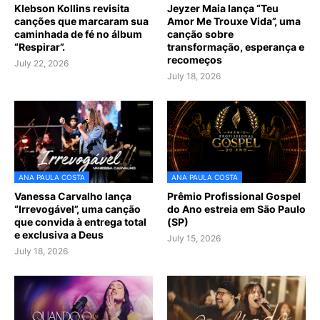
Klebson Kollins revisita
Jeyzer Maia lança “Teu
canções que marcaram sua
Amor Me Trouxe Vida”, uma
caminhada de fé no álbum
canção sobre
“Respirar”.
transformação, esperança e
recomeços
July 22, 2026
July 18, 2026
ANA PAULA COSTA
ANA PAULA COSTA
Vanessa Carvalho lança
Prêmio Profissional Gospel
“Irrevogável”, uma canção
do Ano estreia em São Paulo
que convida à entrega total
(SP)
e exclusiva a Deus
July 15, 2026
July 18, 2026