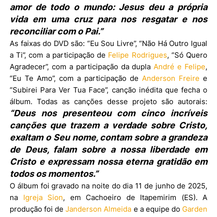
amor de todo o mundo: Jesus deu a própria
vida em uma cruz para nos resgatar e nos
reconciliar com o Pai.”
As faixas do DVD são: “Eu Sou Livre”, “Não Há Outro Igual
a Ti”, com a participação de
Felipe Rodrigues
, “⁠Só Quero
Agradecer”, com a participação da dupla
André e Felipe
,
“⁠Eu Te Amo”, com a participação de
Anderson Freire
e
“Subirei Para Ver Tua Face”, canção inédita que fecha o
álbum. Todas as canções desse projeto são autorais:
“Deus nos presenteou com cinco incríveis
canções que trazem a verdade sobre Cristo,
exaltam o Seu nome, contam sobre a grandeza
de Deus, falam sobre a nossa liberdade em
Cristo e expressam nossa eterna gratidão em
todos os momentos.”
O álbum foi gravado na noite do dia 11 de junho de 2025,
na
Igreja Sion
, em Cachoeiro de Itapemirim (ES). A
produção foi de
Janderson Almeida
e a equipe do
Garden