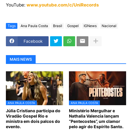
YouTube:
www.youtube.com/c/UniRecords
Tags
Ana Paula Costa
Brasil
Gospel
IGNews
Nacional
Facebook
MAIS NEWS
ANA PAULA COSTA
ANA PAULA COSTA
Júlia Cristiano participa do
Ministério Mergulhar e
Viradão Gospel Rio e
Nathalia Valencia lançam
ministra em dois palcos do
“Pentecostes”, um clamor
evento.
pelo agir do Espírito Santo.