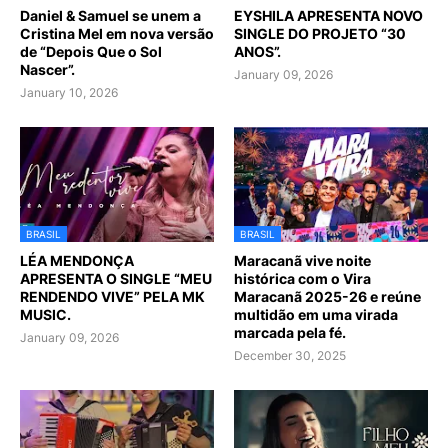
Daniel & Samuel se unem a
EYSHILA APRESENTA NOVO
Cristina Mel em nova versão
SINGLE DO PROJETO “30
de “Depois Que o Sol
ANOS”.
Nascer”.
January 09, 2026
January 10, 2026
BRASIL
BRASIL
LÉA MENDONÇA
Maracanã vive noite
APRESENTA O SINGLE “MEU
histórica com o Vira
RENDENDO VIVE” PELA MK
Maracanã 2025-26 e reúne
MUSIC.
multidão em uma virada
marcada pela fé.
January 09, 2026
December 30, 2025