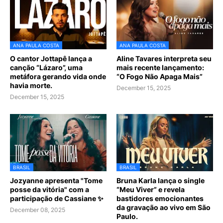
ANA PAULA COSTA
ANA PAULA COSTA
O cantor Jottapê lança a
Aline Tavares interpreta seu
canção “Lázaro”, uma
mais recente lançamento:
metáfora gerando vida onde
“O Fogo Não Apaga Mais”
havia morte.
December 15, 2025
December 15, 2025
BRASIL
BRASIL
Jozyanne apresenta "Tome
Bruna Karla lança o single
posse da vitória" com a
“Meu Viver” e revela
participação de Cassiane ✨
bastidores emocionantes
da gravação ao vivo em São
December 08, 2025
Paulo.