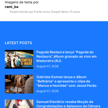
Imagens de tema por
rami_ba
Desenvolvido por Portal Inova Gospel News 15 anos
LATEST POSTS
Pagode Restaura lança “Pagode do
Restaura”, álbum gravado ao vivo em
Madureira (RJ).
August 07, 2026
Gabriela Gomes lança o álbum
"Bethânia" e apresenta o clipe de
"Manso e Humilde" com Jessé Perão.
August 07, 2026
Samuel Eleotério recebe Moção de
Congratulações e Aplausos da Câmara