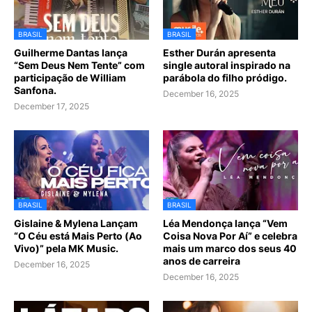
BRASIL
BRASIL
Guilherme Dantas lança
Esther Durán apresenta
“Sem Deus Nem Tente” com
single autoral inspirado na
participação de William
parábola do filho pródigo.
Sanfona.
December 16, 2025
December 17, 2025
BRASIL
BRASIL
Gislaine & Mylena Lançam
Léa Mendonça lança “Vem
“O Céu está Mais Perto (Ao
Coisa Nova Por Aí” e celebra
Vivo)” pela MK Music.
mais um marco dos seus 40
anos de carreira
December 16, 2025
December 16, 2025