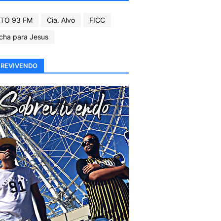
TO 93 FM
Cia. Alvo
FICC
cha para Jesus
REVIVENDO