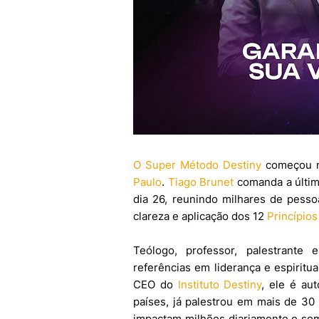
O Super Método Destiny
começou ne
Paulo
.
Tiago Brunet
comanda a última
dia 26, reunindo milhares de pesso
clareza e aplicação dos 12
Princípios
Teólogo, professor, palestrant
referências em liderança e espiritu
CEO do
Instituto Destiny
, ele é au
países, já palestrou em mais de 30
impactam milhões diariamente e so