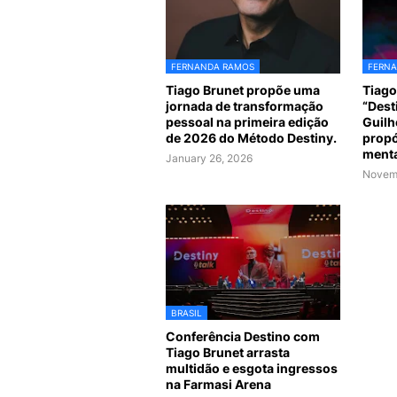
FERNANDA RAMOS
FERN
Tiago Brunet propõe uma
Tiago
jornada de transformação
“Dest
pessoal na primeira edição
Guilh
de 2026 do Método Destiny.
propó
menta
January 26, 2026
Novem
BRASIL
Conferência Destino com
Tiago Brunet arrasta
multidão e esgota ingressos
na Farmasi Arena