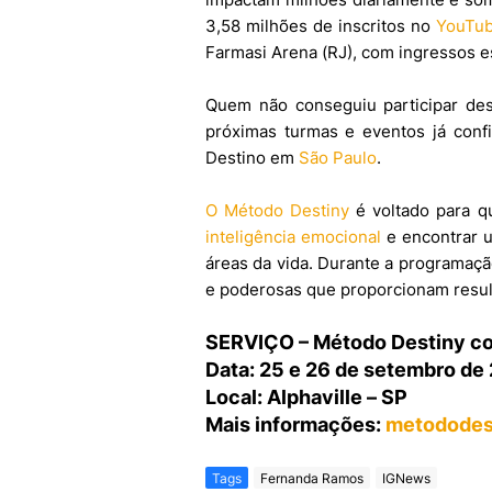
3,58 milhões de inscritos no
YouTu
Farmasi Arena (RJ), com ingressos 
Quem não conseguiu participar dest
próximas turmas e eventos já conf
Destino em
São Paulo
.
O Método Destiny
é voltado para q
inteligência emocional
e encontrar u
áreas da vida. Durante a programaçã
e poderosas que proporcionam resul
SERVIÇO – Método Destiny co
Data: 25 e 26 de setembro de
Local: Alphaville – SP
Mais informações:
metododes
Tags
Fernanda Ramos
IGNews