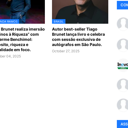
CO
ANDA RAMOS
BRASIL
 Brunet realiza imersão
Autor best-seller Tiago
inos à Riqueza” com
Brunet lança livro e celebra
erme Benchimol:
com sessão exclusiva de
sito, riqueza e
autógrafos em São Paulo.
lidade em foco.
October 27, 2025
ber 04, 2025
AS