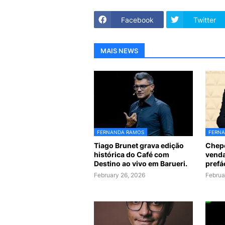
Facebook
Twitter
MAIS NEWS
FERNANDA RAMOS
FERN
Tiago Brunet grava edição
Chepe
histórica do Café com
venda
Destino ao vivo em Barueri.
prefá
February 26, 2026
Februa