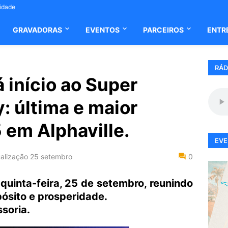
cidade
GRAVADORAS
EVENTOS
PARCEIROS
ENTR
RÁD
 início ao Super
: última e maior
 em Alphaville.
EVE
alização
25 setembro
0
uinta-feira, 25 de setembro, reunindo
ósito e prosperidade.
soria.