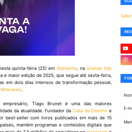
GOO
Selec
RED
sta quinta-feira (25) em
Alphaville
, na
Grande São
 e maior edição de 2025, que segue até sexta-feira,
FOR
as em dois dias intensos de transformação pessoal,
 Milenares
.
e e empresário, Tiago Brunet é uma das maiores
alidade da atualidade. Fundador da
Casa de Destino
e
tor best-seller com livros publicados em mais de 15
 países, mantém programas e conteúdos digitais que
ma mais de 7,4 milhões de seguidores no
Instagram
e