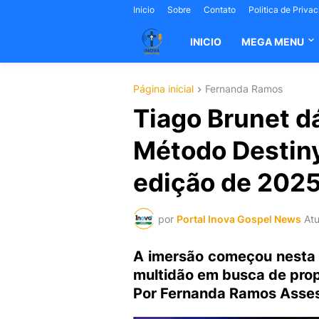
Inicio
Sobre
Contato
Politica de Priva
INICIO
MEGA MENU
Página inicial
Fernanda Ramos
Tiago Brunet dá
Método Destiny
edição de 2025
por
Portal Inova Gospel News
Atu
A imersão começou nesta q
multidão em busca de prop
Por Fernanda Ramos Asses