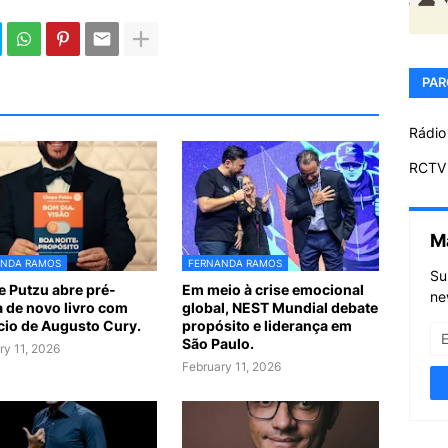
PAR
Rádio
RCTV 
M
ANDA RAMOS
FERNANDA RAMOS
Su
 Putzu abre pré-
Em meio à crise emocional
ne
 de novo livro com
global, NEST Mundial debate
cio de Augusto Cury.
propósito e liderança em
São Paulo.
ry 11, 2026
February 11, 2026