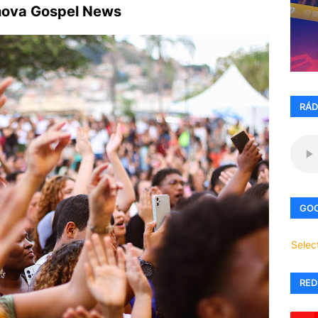
Inova Gospel News
RÁD
GOO
Selec
RED