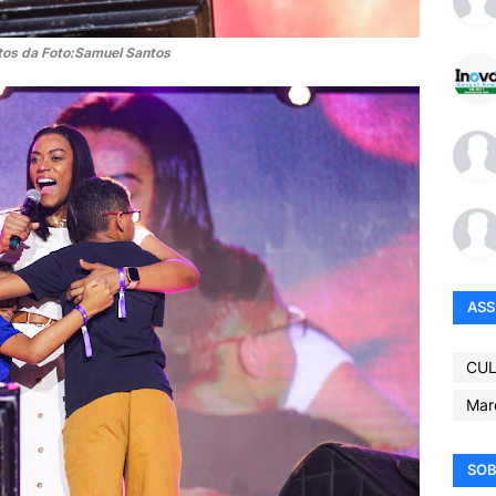
tos da Foto:Samuel Santos
AS
CUL
Mar
SOB