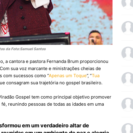
tos da Foto:Samuel Santos
o, a cantora e pastora Fernanda Brum proporcionou
Com sua voz marcante e ministrações cheias de
mas com sucessos como “
Apenas um Toque
”, “
Tua
que consagram sua trajetória no gospel brasileiro.
Viradão Gospel tem como principal objetivo promover
 fé, reunindo pessoas de todas as idades em uma
sformou em um verdadeiro altar de
as reunidas em um ambiente de paz e alegria