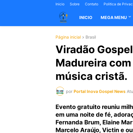
Inicio
Sobre
Contato
Politica de Priva
INICIO
MEGA MENU
Página inicial
Brasil
Viradão Gospel
Madureira com
música cristã.
por
Portal Inova Gospel News
Atu
Evento gratuito reuniu mi
em uma noite de fé, adora
Fernanda Brum, Elaine Mart
Marcelo Araújo, Victin e ou