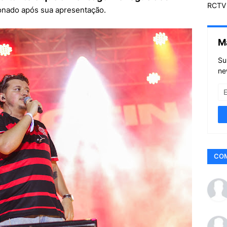
RCTV 
ionado após sua apresentação.
M
Su
ne
CO