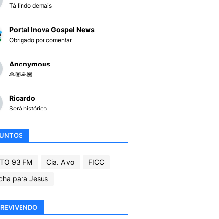
Tá lindo demais
Portal Inova Gospel News
Obrigado por comentar
Anonymous
🙏🏽🙏🏽
Ricardo
Será histórico
SUNTOS
TO 93 FM
Cia. Alvo
FICC
cha para Jesus
REVIVENDO