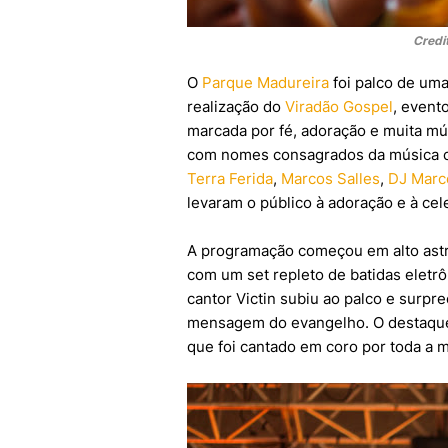
Credi
O
Parque Madureira
foi palco de uma
realização do
Viradão Gospel
, event
marcada por fé, adoração e muita mú
com nomes consagrados da música 
Terra Ferida
,
Marcos Salles
,
DJ Marc
levaram o público à adoração e à ce
A programação começou em alto astr
com um set repleto de batidas eletr
cantor Victin subiu ao palco e surp
mensagem do evangelho. O destaque 
que foi cantado em coro por toda a m