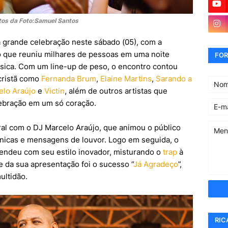
tos da Foto:Samuel Santos
 grande celebração neste sábado (05), com a
o que reuniu milhares de pessoas em uma noite
FOR
sica. Com um line-up de peso, o encontro contou
cristã como
Fernanda Brum
,
Elaine Martins
,
Sarando a
elo Araújo
e
Victin
, além de outros artistas que
lebração em um só coração.
al com o DJ Marcelo Araújo, que animou o público
ônicas e mensagens de louvor. Logo em seguida, o
reendeu com seu estilo inovador, misturando o
trap
à
da sua apresentação foi o sucesso “
Já Agradeço
”,
ultidão.
RIC