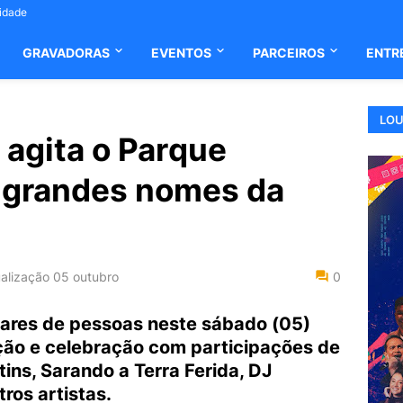
cidade
GRAVADORAS
EVENTOS
PARCEIROS
ENTR
LOU
 agita o Parque
 grandes nomes da
alização
05 outubro
0
lhares de pessoas neste sábado (05)
ção e celebração com participações de
ins, Sarando a Terra Ferida, DJ
tros artistas.