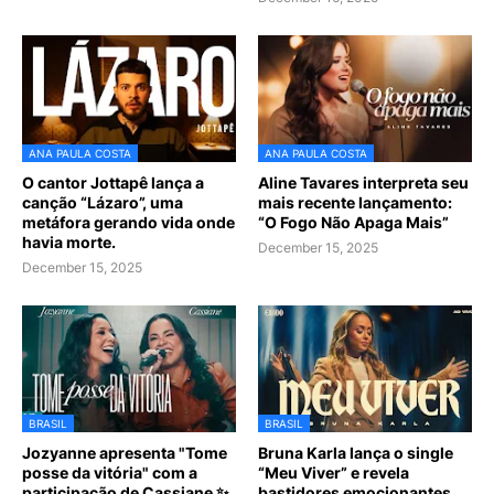
ANA PAULA COSTA
ANA PAULA COSTA
O cantor Jottapê lança a
Aline Tavares interpreta seu
canção “Lázaro”, uma
mais recente lançamento:
metáfora gerando vida onde
“O Fogo Não Apaga Mais”
havia morte.
December 15, 2025
December 15, 2025
BRASIL
BRASIL
Jozyanne apresenta "Tome
Bruna Karla lança o single
posse da vitória" com a
“Meu Viver” e revela
participação de Cassiane ✨
bastidores emocionantes