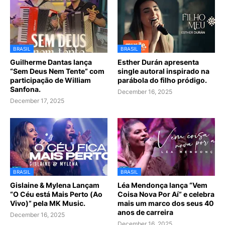
BRASIL
BRASIL
Guilherme Dantas lança
Esther Durán apresenta
“Sem Deus Nem Tente” com
single autoral inspirado na
participação de William
parábola do filho pródigo.
Sanfona.
December 16, 2025
December 17, 2025
BRASIL
BRASIL
Gislaine & Mylena Lançam
Léa Mendonça lança “Vem
“O Céu está Mais Perto (Ao
Coisa Nova Por Aí” e celebra
Vivo)” pela MK Music.
mais um marco dos seus 40
anos de carreira
December 16, 2025
December 16, 2025