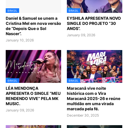
BRASIL
BRASIL
Daniel & Samuel se unem a
EYSHILA APRESENTA NOVO
Cristina Mel em nova versão
SINGLE DO PROJETO “30
de “Depois Que o Sol
ANOS”.
Nascer”.
January 09, 2026
January 10, 2026
BRASIL
BRASIL
LÉA MENDONÇA
Maracanã vive noite
APRESENTA O SINGLE “MEU
histórica com o Vira
RENDENDO VIVE” PELA MK
Maracanã 2025-26 e reúne
MUSIC.
multidão em uma virada
marcada pela fé.
January 09, 2026
December 30, 2025