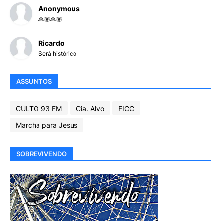
Anonymous
🙏🏽🙏🏽
Ricardo
Será histórico
ASSUNTOS
CULTO 93 FM
Cia. Alvo
FICC
Marcha para Jesus
SOBREVIVENDO