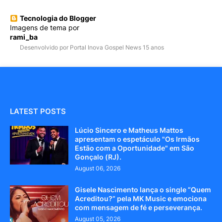
Tecnologia do Blogger
Imagens de tema por
rami_ba
Desenvolvido por Portal Inova Gospel News 15 anos
LATEST POSTS
Lúcio Sincero e Matheus Mattos
apresentam o espetáculo "Os Irmãos
Estão com a Oportunidade" em São
Gonçalo (RJ).
August 06, 2026
Gisele Nascimento lança o single “Quem
Acreditou?” pela MK Music e emociona
com mensagem de fé e perseverança.
August 05, 2026