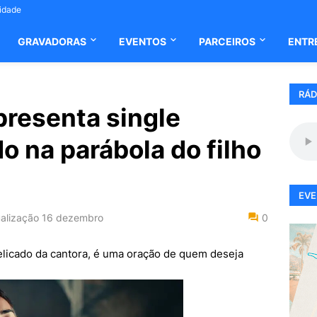
cidade
GRAVADORAS
EVENTOS
PARCEIROS
ENTR
RÁD
presenta single
do na parábola do filho
EVE
alização
16 dezembro
0
delicado da cantora, é uma oração de quem deseja