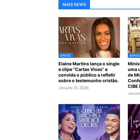
MAIS NEWS
BRASIL
BRASI
Elaine Martins lança o single
Minis
e clipe “Cartas Vivas” e
uma u
convida o público a refletir
de Mi
sobre o testemunho cristão.
Confe
CIBE
January 21, 2026
Januar