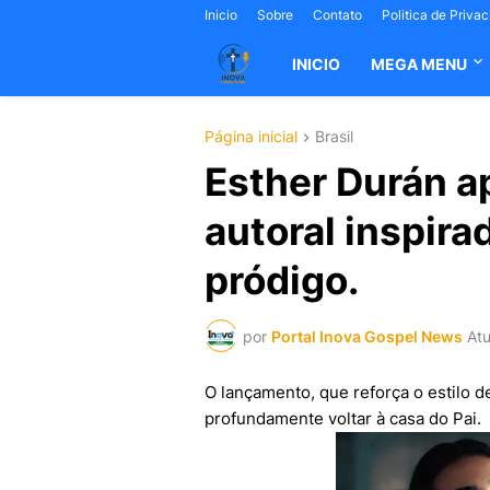
Inicio
Sobre
Contato
Politica de Priva
INICIO
MEGA MENU
Página inicial
Brasil
Esther Durán a
autoral inspira
pródigo.
por
Portal Inova Gospel News
Atu
O lançamento, que reforça o estilo 
profundamente voltar à casa do Pai.