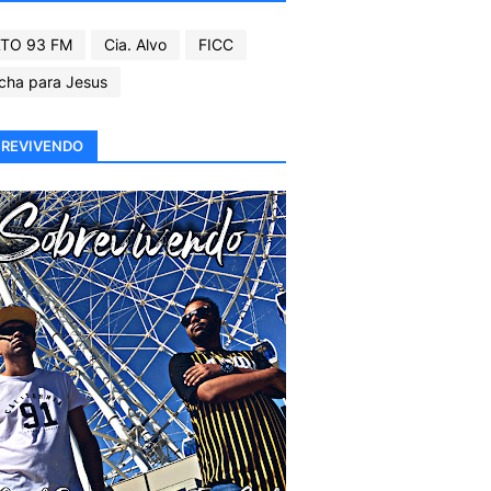
TO 93 FM
Cia. Alvo
FICC
cha para Jesus
REVIVENDO