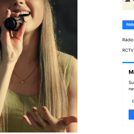
PAR
Rádio
RCTV 
M
Su
ne