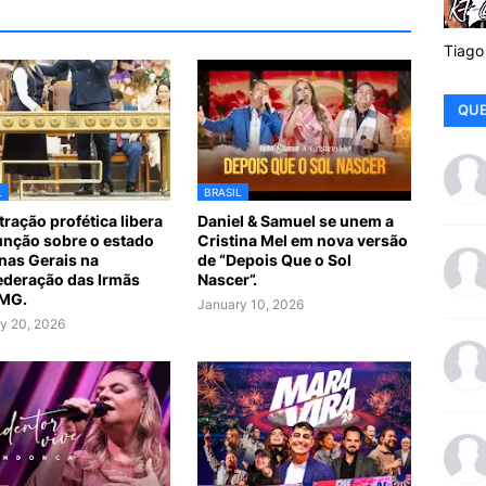
Tiago
QUE
L
BRASIL
tração profética libera
Daniel & Samuel se unem a
nção sobre o estado
Cristina Mel em nova versão
nas Gerais na
de “Depois Que o Sol
deração das Irmãs
Nascer”.
 MG.
January 10, 2026
y 20, 2026