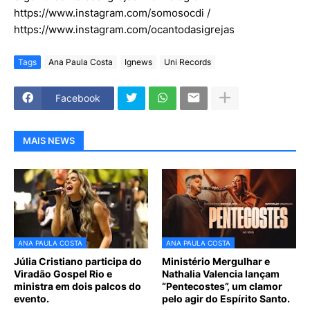
https://www.instagram.com/somosocdi /
https://www.instagram.com/ocantodasigrejas
Tags
Ana Paula Costa
Ignews
Uni Records
Facebook
MAIS NEWS
ANA PAULA COSTA
ANA PAULA COSTA
Júlia Cristiano participa do
Ministério Mergulhar e
Viradão Gospel Rio e
Nathalia Valencia lançam
ministra em dois palcos do
“Pentecostes”, um clamor
evento.
pelo agir do Espírito Santo.