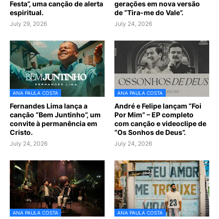
Festa”, uma canção de alerta
gerações em nova versão
espiritual.
de “Tira-me do Vale”.
July 29, 2026
July 24, 2026
ANA PAULA COSTA
ANA PAULA COSTA
Fernandes Lima lança a
André e Felipe lançam “Foi
canção “Bem Juntinho”, um
Por Mim” – EP completo
convite à permanência em
com canção e videoclipe de
Cristo.
“Os Sonhos de Deus”.
July 24, 2026
July 24, 2026
ANA PAULA COSTA
ANA PAULA COSTA