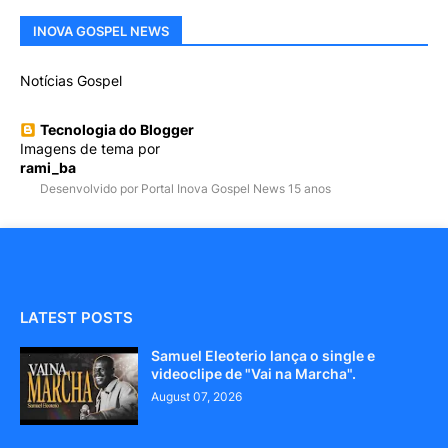
INOVA GOSPEL NEWS
Notícias Gospel
Tecnologia do Blogger
Imagens de tema por
rami_ba
Desenvolvido por Portal Inova Gospel News 15 anos
LATEST POSTS
Samuel Eleoterio lança o single e
videoclipe de "Vai na Marcha".
August 07, 2026