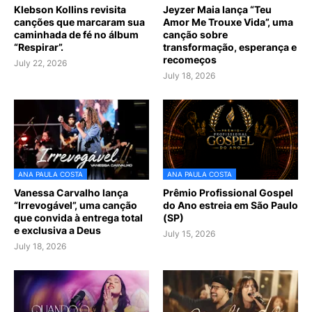
Klebson Kollins revisita
Jeyzer Maia lança “Teu
canções que marcaram sua
Amor Me Trouxe Vida”, uma
caminhada de fé no álbum
canção sobre
“Respirar”.
transformação, esperança e
recomeços
July 22, 2026
July 18, 2026
ANA PAULA COSTA
ANA PAULA COSTA
Vanessa Carvalho lança
Prêmio Profissional Gospel
“Irrevogável”, uma canção
do Ano estreia em São Paulo
que convida à entrega total
(SP)
e exclusiva a Deus
July 15, 2026
July 18, 2026