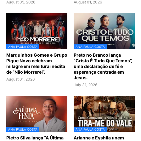
August 05, 2026
August 01, 2026
ANA PAULA COSTA
ANA PAULA COSTA
Marquinhos Gomes e Grupo
Preto no Branco lança
Pique Novo celebram
“Cristo É Tudo Que Temos”,
milagre em releitura inédita
uma declaração de fé e
de “Não Morrerei”.
esperança centrada em
Jesus.
August 01, 2026
July 31, 2026
ANA PAULA COSTA
ANA PAULA COSTA
Pietro Silva lança “A Última
Arianne e Eyshila unem