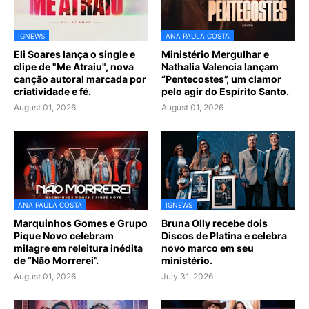
IGNEWS
ANA PAULA COSTA
Eli Soares lança o single e
Ministério Mergulhar e
clipe de "Me Atraiu", nova
Nathalia Valencia lançam
canção autoral marcada por
“Pentecostes”, um clamor
criatividade e fé.
pelo agir do Espírito Santo.
August 01, 2026
August 01, 2026
ANA PAULA COSTA
IGNEWS
Marquinhos Gomes e Grupo
Bruna Olly recebe dois
Pique Novo celebram
Discos de Platina e celebra
milagre em releitura inédita
novo marco em seu
de “Não Morrerei”.
ministério.
August 01, 2026
July 31, 2026