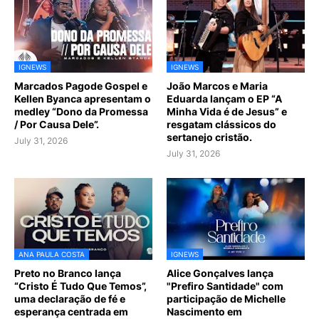
IGNEWS
IGNEWS
Marcados Pagode Gospel e
João Marcos e Maria
Kellen Byanca apresentam o
Eduarda lançam o EP “A
medley “Dono da Promessa
Minha Vida é de Jesus” e
/ Por Causa Dele”.
resgatam clássicos do
sertanejo cristão.
July 31, 2026
July 31, 2026
ANA PAULA COSTA
IGNEWS
Preto no Branco lança
Alice Gonçalves lança
“Cristo É Tudo Que Temos”,
"Prefiro Santidade" com
uma declaração de fé e
participação de Michelle
esperança centrada em
Nascimento em