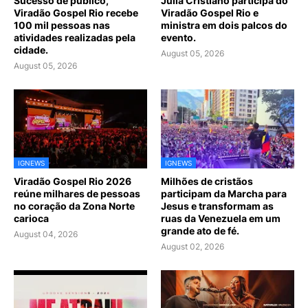
Sucesso de público,
Júlia Cristiano participa do
Viradão Gospel Rio recebe
Viradão Gospel Rio e
100 mil pessoas nas
ministra em dois palcos do
atividades realizadas pela
evento.
cidade.
August 05, 2026
August 05, 2026
IGNEWS
IGNEWS
Viradão Gospel Rio 2026
Milhões de cristãos
reúne milhares de pessoas
participam da Marcha para
no coração da Zona Norte
Jesus e transformam as
carioca
ruas da Venezuela em um
grande ato de fé.
August 04, 2026
August 02, 2026