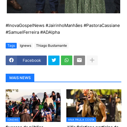
#InovaGospelNews #JairinhoManhães #PastoraCassiane
#SamuelFerreira #ADAlpha
Tags
Ignews
Thiago Bustamante
Facebook
MAIS NEWS
IGNEWS
ANA PAULA COSTA