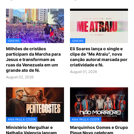
IGNEWS
IGNEWS
Milhões de cristãos
Eli Soares lança o single e
participam da Marcha para
clipe de "Me Atraiu", nova
Jesus e transformam as
canção autoral marcada por
ruas da Venezuela em um
criatividade e fé.
grande ato de fé.
August 01, 2026
August 02, 2026
ANA PAULA COSTA
ANA PAULA COSTA
Ministério Mergulhar e
Marquinhos Gomes e Grupo
Nathalia Valencia lançam
Pique Novo celebram