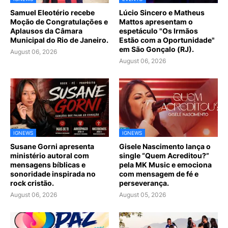
Samuel Eleotério recebe
Lúcio Sincero e Matheus
Moção de Congratulações e
Mattos apresentam o
Aplausos da Câmara
espetáculo "Os Irmãos
Municipal do Rio de Janeiro.
Estão com a Oportunidade"
em São Gonçalo (RJ).
August 06, 2026
August 06, 2026
IGNEWS
IGNEWS
Susane Gorni apresenta
Gisele Nascimento lança o
ministério autoral com
single “Quem Acreditou?”
mensagens bíblicas e
pela MK Music e emociona
sonoridade inspirada no
com mensagem de fé e
rock cristão.
perseverança.
August 06, 2026
August 05, 2026