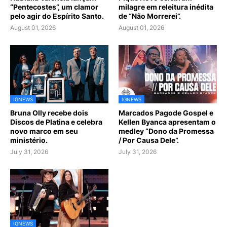
“Pentecostes”, um clamor
milagre em releitura inédita
pelo agir do Espírito Santo.
de “Não Morrerei”.
August 01, 2026
August 01, 2026
IGNEWS
IGNEWS
Bruna Olly recebe dois
Marcados Pagode Gospel e
Discos de Platina e celebra
Kellen Byanca apresentam o
novo marco em seu
medley “Dono da Promessa
ministério.
/ Por Causa Dele”.
July 31, 2026
July 31, 2026
IGNEWS